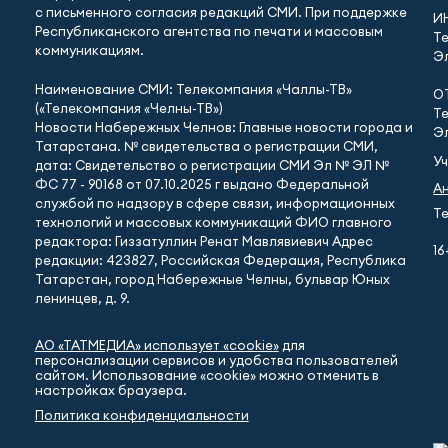
с письменного согласия редакций СМИ. При поддержке
И
Республиканского агентства по печати и массовым
Те
коммуникациям.
Эл
Наименование СМИ: Телекомпания «Чаллы-ТВ»
О
(«Телекомпания «Челны-ТВ»)
Те
Новости Набережных Челнов: Главные новости города и
Эл
Татарстана. № свидетельства о регистрации СМИ,
У
дата: Свидетельство о регистрации СМИ Эл № ЭЛ №
ФС 77 - 90168 от 07.10.2025 г выдано Федеральной
А
службой по надзору в сфере связи, информационных
Те
технологий и массовых коммуникаций ФИО главного
редактора: Гиззатуллин Ренат Мавлявиевич Адрес
16
редакции: 423827, Российская Федерация, Республика
Татарстан, город Набережные Челны, бульвар Юных
ленинцев, д. 9.
АО «ТАТМЕДИА» использует «cookie»
для
персонализации сервисов и удобства пользователей
сайтом. Использование «cookie» можно отменить в
настройках браузера.
Политика конфиденциальности