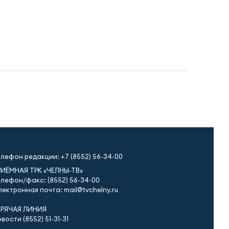
елефон редакции:
+7 (8552) 56-34-00
РИЁМНАЯ ТРК «ЧЕЛНЫ-ТВ»
лефон/факс: (8552) 56-34-00
ектронная почта: mail@tvchelny.ru
ОРЯЧАЯ ЛИНИЯ
вости (8552) 51-31-31