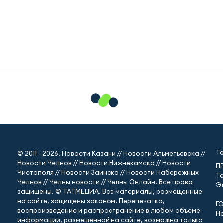
Т
© 2011 - 2026. Новости Казани // Новости Альметьевска //
Новости Челнов // Новости Нижнекамска // Новости
П
Чистополя // Новости Заинска // Новости Набережных
Те
Челнов // Челны новости // Челны Онлайн. Все права
Эл
защищены. © ТАТМЕДИА. Все материалы, размещенные
на сайте, защищены законом. Перепечатка,
Г
воспроизведение и распространение в любом объеме
Но
информации, размещенной на сайте, возможна только