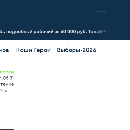
бный рабочий зп 60 000 руб. Тел.:8-917-913-20-71
Пред
нов
Наши Герои
Выборы-2026
вости
, 08:31
чтение
0