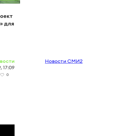
#Цент
роект
В Че
» для
горо
вете
овости
Новости СМИ2
, 17:09
0