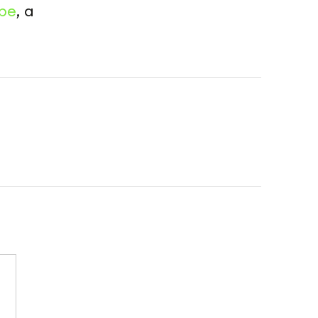
be
, а