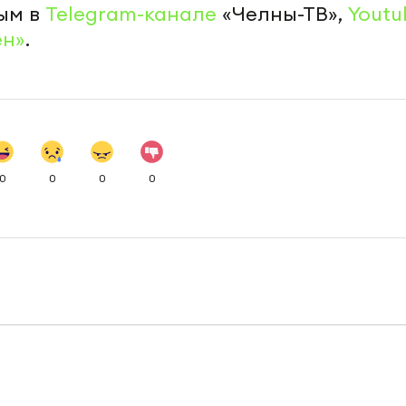
ым в
Telegram-канале
«Челны-ТВ»,
Youtu
ен»
.
0
0
0
0