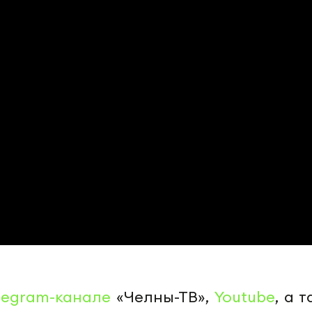
legram-канале
«Челны-ТВ»,
Youtube
, а 