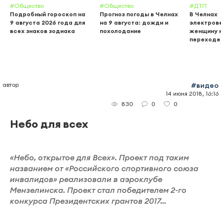
#Общество
#Общество
#ДТП
Подробный гороскоп на
Прогноз погоды в Челнах
В Челнах
9 августа 2026 года для
на 9 августа: дожди и
электров
всех знаков зодиака
похолодание
женщину 
переходе
автор
#видео
14 июня 2018, 16:16
0
0
830
Небо для всех
«Небо, открытое для Всех». Проект под таким
названием от «Российского спортивного союза
инвалидов» реализовали в аэроклубе
Мензелинска. Проект стал победителем 2-го
конкурса Президентских грантов 2017...