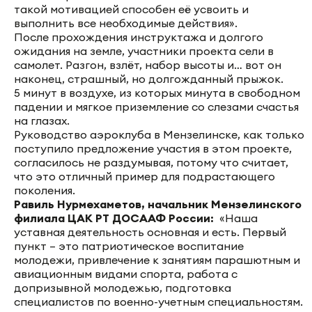
такой мотивацией способен её усвоить и
выполнить все необходимые действия».
После прохождения инструктажа и долгого
ожидания на земле, участники проекта сели в
самолет. Разгон, взлёт, набор высоты и… вот он
наконец, страшный, но долгожданный прыжок.
5 минут в воздухе, из которых минута в свободном
падении и мягкое приземление со слезами счастья
на глазах.
Руководство аэроклуба в Мензелинске, как только
поступило предложение участия в этом проекте,
согласилось не раздумывая, потому что считает,
что это отличный пример для подрастающего
поколения.
Равиль Нурмехаметов, начальник Мензелинского
филиала ЦАК РТ ДОСААФ России:
«Наша
уставная деятельность основная и есть. Первый
пункт – это патриотическое воспитание
молодежи, привлечение к занятиям парашютным и
авиационным видами спорта, работа с
допризывной молодежью, подготовка
специалистов по военно-учетным специальностям.