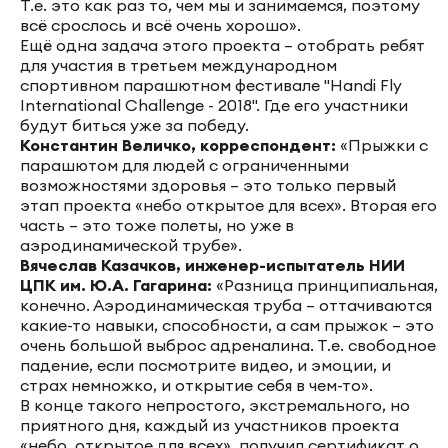
Т.е. это как раз то, чем мы и занимаемся, поэтому
всё срослось и всё очень хорошо».
Ещё одна задача этого проекта – отобрать ребят
для участия в третьем международном
спортивном парашютном фестивале "Handi Fly
International Challenge - 2018". Где его участники
будут биться уже за победу.
Константин Величко, корреспондент:
«Прыжки с
парашютом для людей с ограниченными
возможностями здоровья – это только первый
этап проекта «небо открытое для всех». Вторая его
часть – это тоже полеты, но уже в
аэродинамической трубе».
Вячеслав Казачков, инженер-испытатель НИИ
ЦПК им. Ю.А. Гагарина:
«Разница принципиальная,
конечно. Аэродинамическая труба – оттачиваются
какие-то навыки, способности, а сам прыжок – это
очень большой выброс адреналина. Т.е. свободное
падение, если посмотрите видео, и эмоции, и
страх немножко, и открытие себя в чем-то».
В конце такого непростого, экстремального, но
приятного дня, каждый из участников проекта
«небо, открытое для всех», получил сертификат о