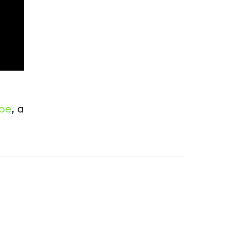
be
, а