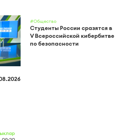
#Общество
Студенты России сразятся в
V Всероссийской кибербитве
по безопасности
#Обще
08.2026
Служ
Тата
вака
канд
ыклар
, 09:20