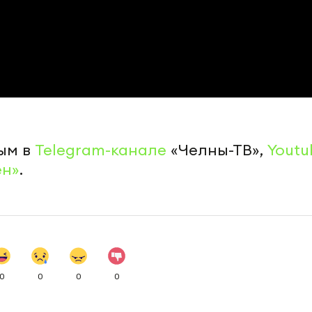
ым в
Telegram-канале
«Челны-ТВ»,
Youtu
ен»
.
0
0
0
0