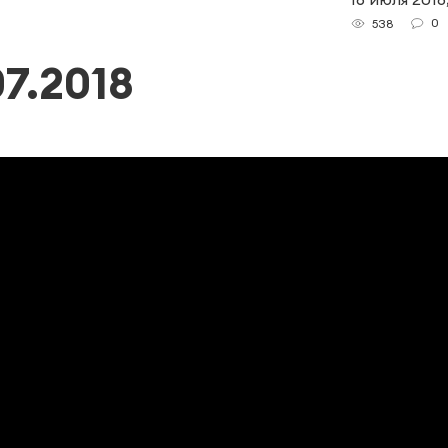
0
538
7.2018