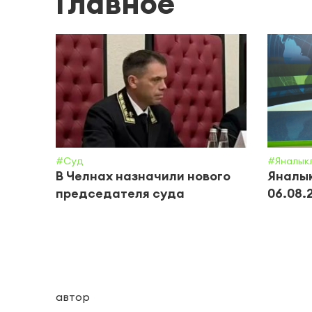
Главное
#Суд
#Яналык
В Челнах назначили нового
Яналык
председателя суда
06.08.
автор