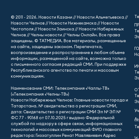
Т
© 2011 - 2026. Новости Казани // Новости Альметьевска //
Новости Челнов // Новости Нижнекамска // Новости
П
Чистополя // Новости Заинска // Новости Набережных
Те
Челнов // Челны новости // Челны Онлайн. Все права
Эл
защищены. © ТАТМЕДИА. Все материалы, размещенные
на сайте, защищены законом. Перепечатка,
Г
воспроизведение и распространение в любом объеме
Но
информации, размещенной на сайте, возможна только
с письменного согласия редакций СМИ. При поддержке
И
Республиканского агентства по печати и массовым
Те
коммуникациям.
Эл
Наименование СМИ: Телекомпания «Чаллы-ТВ»
О
(«Телекомпания «Челны-ТВ»)
Те
Новости Набережных Челнов: Главные новости города и
Эл
Татарстана. № свидетельства о регистрации СМИ,
У
дата: Свидетельство о регистрации СМИ Эл № ЭЛ №
ФС 77 - 90168 от 07.10.2025 г выдано Федеральной
А
службой по надзору в сфере связи, информационных
Те
технологий и массовых коммуникаций ФИО главного
редактора: Гиззатуллин Ренат Мавлявиевич Адрес
16