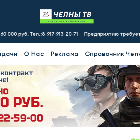
. Тел.:8-917-913-20-71
Предприятию требуется замести
едачи
О Нас
Реклама
Справочник Чел
#но