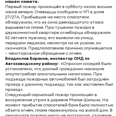
нашем сюжете.
Первый пожар произошёл в субботу около восьми
часов вечера. Очевидцы сообщали о ЧП в доме
27/27А. Прибывшие на место спасатели
обнаружили, что из окна двенадцатого этажа
вырывается пламя. При тушении пожара в
двухкомнатной квартире огнеборцы обнаружили
52 летнего мужчину, его вынесли на улицу,
передали медикам, несмотря на их усилия, он
скончался. Предполагаемая причина случившегося
– неосторожное обращение с огнём.
Владислав Баранов, инспектор ОНД по
Автозаводскому району:
«Опросом соседей было
установлено, что данный гражданин накануне
злоупотреблял алкогольными напитками. При
подъезде пожарных автомобилей был затруднён
проезд к данному подъезду, так как заставлен был
проезд».
Следующий серьезный пожар произошёл в
воскресение утром в деревне Малая Шильна. На
момент прибытия спасателей баня была полностью
объята огнём, пламя перекинулось на жилой дом. В
результате пожара никто не пострадал, строения