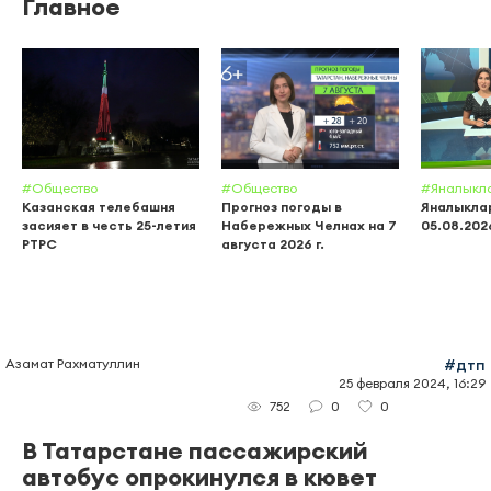
Главное
#Общество
#Общество
#Яналыкл
Казанская телебашня
Прогноз погоды в
Яналыклар
засияет в честь 25-летия
Набережных Челнах на 7
05.08.202
РТРС
августа 2026 г.
Азамат Рахматуллин
#дтп
25 февраля 2024, 16:29
0
0
752
В Татарстане пассажирский
автобус опрокинулся в кювет