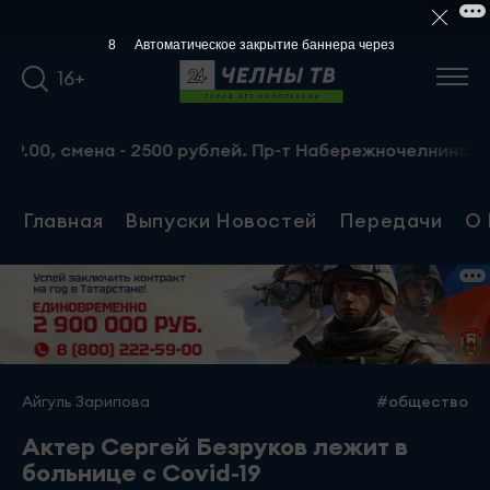
7
Автоматическое закрытие баннера через
16+
0, смена - 2500 рублей. Пр-т Набережночелнинский, 13а. 
Главная
Выпуски Новостей
Передачи
О 
Айгуль Зарипова
#общество
Актер Сергей Безруков лежит в
больнице с Covid-19