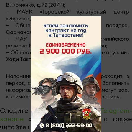
В.Фоменко, д.72 (20/11);
— МАУК «Городской культурный центр
«Эврика», ул. В.Гостева, д.29;
— Общественный пункт охраны порядка,
Сармановский тракт, д.62 (17/10);
— МАУ «Спортивная школа олимпийского
резерва № 11», ул. Хади Такташа, д.35а;
— Общественный пункт охраны порядка, ул. им.
Хади Такташа, д.47 (6/11).
Напомним, что перепись будет проходит в
период с 15 октября до 14 ноября. Заполнить
информацию на портале Госуслуг смогут все,
кто имеет подтвержденную учетную запись.
Следите за самым важным в
Telegram-
канале
«Челны-ТВ»,
Youtube
, а также
читайте нас в
«Дзен»
.