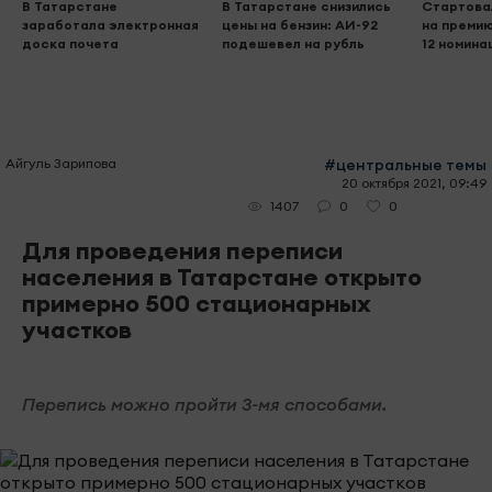
В Татарстане
В Татарстане снизились
Стартова
заработала электронная
цены на бензин: АИ-92
на премию
доска почета
подешевел на рубль
12 номина
Айгуль Зарипова
#центральные темы
20 октября 2021, 09:49
0
0
1407
Для проведения переписи
населения в Татарстане открыто
примерно 500 стационарных
участков
Перепись можно пройти 3-мя способами.