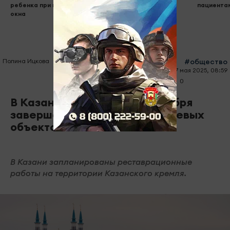
ребенка при падении из
пациента
окна
Полина Ицкова
#общество
07 мая 2025, 08:59
0
0
623
В Казанском кремле до декабря
завершат реставрацию ключевых
объектов
В Казани запланированы реставрационные
работы на территории Казанского кремля.