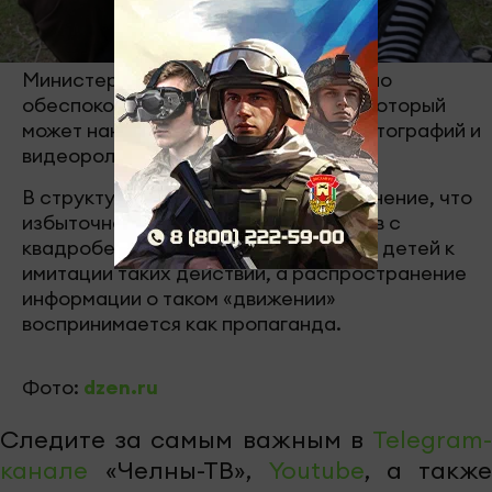
Министерство просвещения выразило
обеспокоенность по поводу вреда, который
может нанести распространение фотографий и
видеороликов с квадроберами.
В структуре ведомства высказано мнение, что
избыточное показывание материалов с
квадроберами может стимулировать детей к
имитации таких действий, а распространение
информации о таком «движении»
воспринимается как пропаганда.
Фото:
dzen.ru
Следите за самым важным в
Telegram-
канале
«Челны-ТВ»,
Youtube
, а также