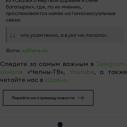
из «Сказки о мёртвой царевне и семи
богатырях», где, по их мнению,
прослеживается намек на гомосексуальные
связи:
«по усам текло, а в рот не попало».
Фото:
culture.ru
Следите за самым важным в
Telegram-
канале
«Челны-ТВ»,
Youtube
, а также
читайте нас в
«Дзен»
.
Перейти на страницу новости