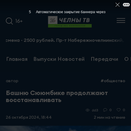
4
Автоматическое закрытие баннера через
16+
на - 2500 рублей. Пр-т Набережночелнинский, 13а. Тел.: 
Главная
Выпуски Новостей
Передачи
О 
автор
#общество
Башню Сююмбике продолжают
восстанавливать
0
0
663
26 октября 2024, 18:44
2 мин на чтение