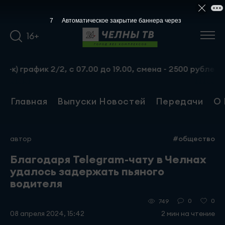
6
Автоматическое закрытие баннера через
16+
афик 2/2, с 07.00 до 19.00, смена - 2500 рублей. Пр-т 
Главная
Выпуски Новостей
Передачи
О 
автор
#общество
Благодаря Telegram-чату в Челнах
удалось задержать пьяного
водителя
0
0
749
08 апреля 2024, 15:42
2 мин на чтение