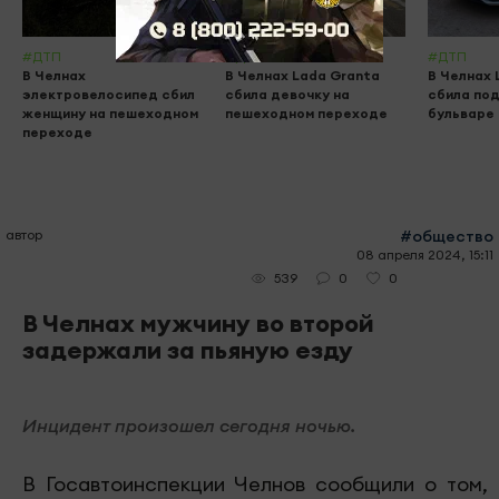
#ДТП
#ДТП
#ДТП
В Челнах
В Челнах Lada Granta
В Челнах 
электровелосипед сбил
сбила девочку на
сбила по
женщину на пешеходном
пешеходном переходе
бульваре
переходе
автор
#общество
08 апреля 2024, 15:11
0
0
539
В Челнах мужчину во второй
задержали за пьяную езду
Инцидент произошел сегодня ночью.
В Госавтоинспекции Челнов сообщили о том,