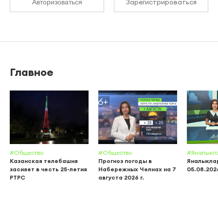
Зарегистрироваться
Авторизоваться
Главное
#Общество
#Общество
#Яналыкл
Казанская телебашня
Прогноз погоды в
Яналыклар
засияет в честь 25-летия
Набережных Челнах на 7
05.08.202
РТРС
августа 2026 г.