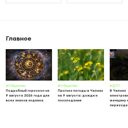
Главное
#Общество
#Общество
#ДТП
Подробный гороскоп на
Прогноз погоды в Челнах
В Челнах
9 августа 2026 года для
на 9 августа: дожди и
электров
всех знаков зодиака
похолодание
женщину 
переходе