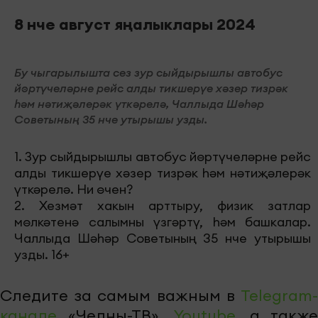
8 нче август яңалыклары 2024
Бу чыгарылышта сез зур сыйдырышлы автобус
йөртүчеләрне рейс алды тикшерүе хәзер тизрәк
һәм нәтиҗәлерәк үткәрелә, Чаллыда Шәһәр
Советының 35 нче утырышы узды.
1. Зур сыйдырышлы автобус йөртүчеләрне рейс
алды тикшерүе хәзер тизрәк һәм нәтиҗәлерәк
үткәрелә. Ни өчен?
2. Хезмәт хакын арттыру, физик затлар
мөлкәтенә салымны үзгәртү, һәм башкалар.
Чаллыда Шәһәр Советының 35 нче утырышы
узды. 16+
Следите за самым важным в
Telegram-
канале
«Челны-ТВ»,
Youtube
, а также