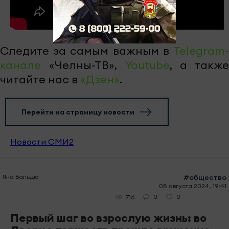
Следите за самым важным в
Telegram-
канале
«Челны-ТВ»,
Youtube
, а также
читайте нас в
«Дзен»
.
Перейти на страницу новости
Новости СМИ2
Яна Вальдю
#общество
08 августа 2024, 19:41
0
0
716
Первый шаг во взрослую жизнь: во