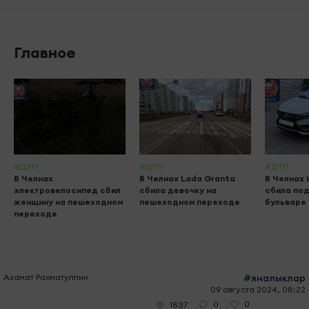
Главное
#ДТП
#ДТП
#ДТП
В Челнах
В Челнах Lada Granta
В Челнах 
электровелосипед сбил
сбила девочку на
сбила по
женщину на пешеходном
пешеходном переходе
бульваре
переходе
Азамат Рахматуллин
#яналыклар
09 августа 2024, 08:22
0
0
1837