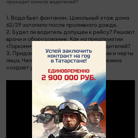
проходит осмотр водителей?
1. Вода бьет фонтаном. Цокольный этаж дома
62/29 затопило после проливного дождя.
2. Будет ли водитель допущен к рейсу? Решают
врачи и оборудование. Как на предприятии
«Горкоммунхоз» проходит осмотр водителей?
3. Придает персанажам живые эмоции и черты
лица. Челнинский мастер Галина Березина
создает уникальных кукол. 16+