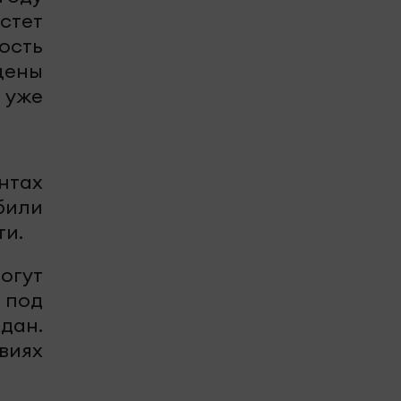
астет
ость
цены
 уже
нтах
били
ти.
огут
 под
дан.
виях