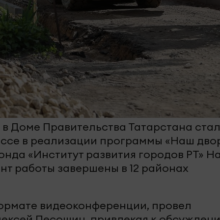
в Доме Правительства Татарстана ста
ессе в реализации программы «Наш двор
нда «Институт развития городов РТ» Н
нт работы завершены в 12 районах
ормате видеоконференции, провел
ексей Песошин, привлекая к обсужден