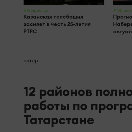
#Общество
#Общес
Казанская телебашня
Прогно
засияет в честь 25-летия
Набере
РТРС
августа
автор
12 районов полн
работы по прогр
Татарстане