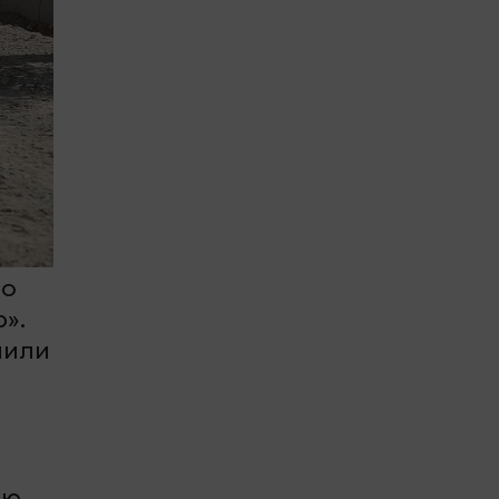
ло
».
аили
ию