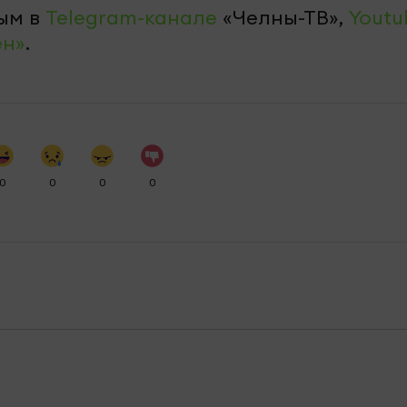
ым в
Telegram-канале
«Челны-ТВ»,
Youtu
ен»
.
0
0
0
0