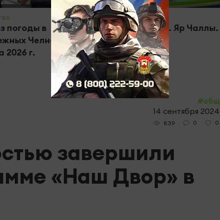
тво
#Яналыклар
з погоды в
Яналыклар. Яр Чаллы.
жных Челнах на 7
05.08.2026
 2026 г.
#общ
14 сентября 2024,
0
0
839
остью завершили
амме «Наш Двор» в