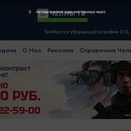
4
Автоматическое закрытие баннера через
Требуется уборщица(-к) график 2/2, с 07.00 до 19.00,
едачи
О Нас
Реклама
Справочник Чел
#общ