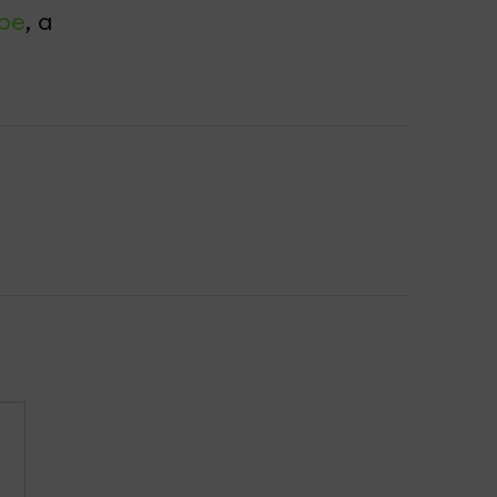
be
, а