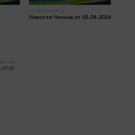
#Видео новости
#Обще
Новости Челнов от 05.08.2026
Почт
приз
полн
ество
 09:59