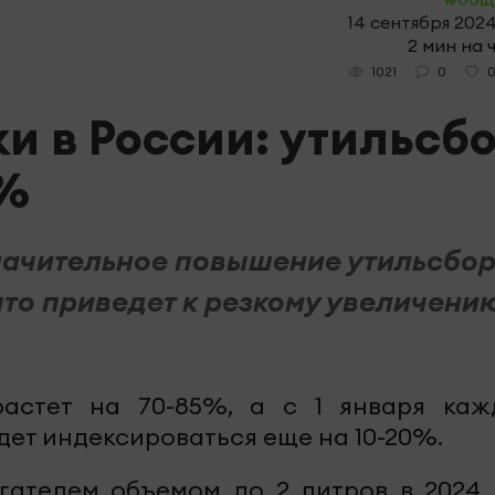
14 сентября 2024
2 мин на 
0
1021
и в России: утильсб
5%
начительное повышение утильсбо
что приведет к резкому увеличени
растет на 70-85%, а с 1 января каж
дет индексироваться еще на 10-20%.
гателем объемом до 2 литров в 2024 