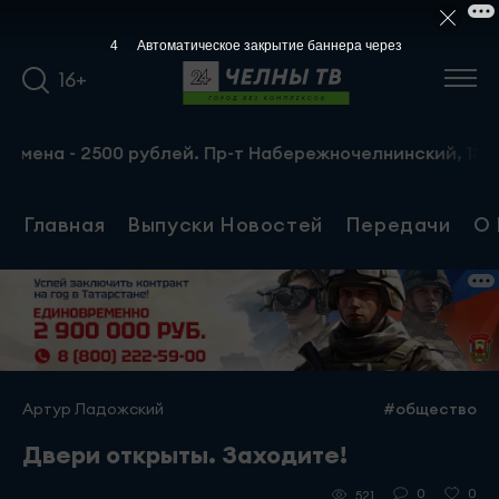
3
Автоматическое закрытие баннера через
16+
а - 2500 рублей. Пр-т Набережночелнинский, 13а. Тел.: 8
Главная
Выпуски Новостей
Передачи
О 
Артур Ладожский
#общество
Двери открыты. Заходите!
0
0
521