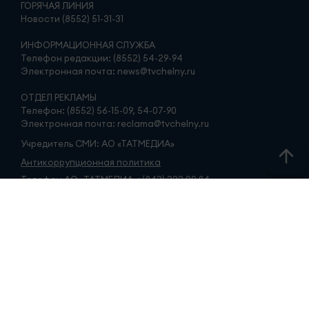
ГОРЯЧАЯ ЛИНИЯ
Новости (8552) 51-31-31
ИНФОРМАЦИОННАЯ СЛУЖБА
Телефон редакции: (8552) 54-29-94
Электронная почта: news@tvchelny.ru
ОТДЕЛ РЕКЛАМЫ
Телефон: (8552) 56-15-09, 54-07-90
Электронная почта: reclama@tvchelny.ru
Учредитель СМИ: АО «ТАТМЕДИА»
Антикоррупционная политика
Телефон АО «ТАТМЕДИА»: (843) 222 09 84
16+