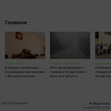
Главное
#Крим - инфо
#Центральные темы
#Централь
В Казани телефонных
МЧС предупредило о
В Набере
мошенников приговорили
тумане в Татарстане в
открыли м
к 23 годам колонии
ночь на 6 августа
летию го
Артур Ладожский
#общество
14 мая 2026, 12:00