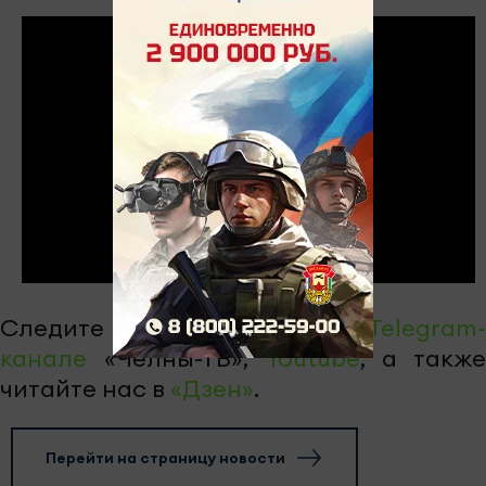
Следите за самым важным в
Telegram-
канале
«Челны-ТВ»,
Youtube
, а также
читайте нас в
«Дзен»
.
Перейти на страницу новости