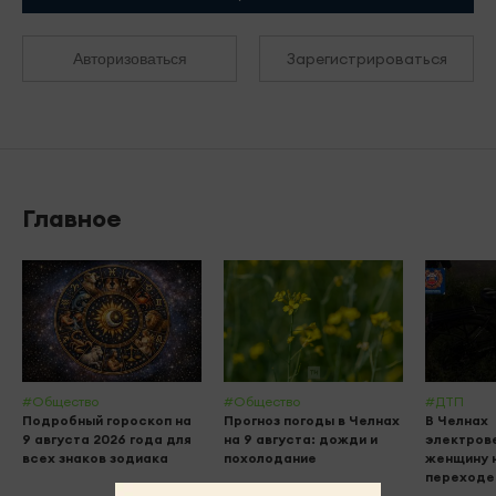
Зарегистрироваться
Авторизоваться
Главное
#Общество
#Общество
#ДТП
Подробный гороскоп на
Прогноз погоды в Челнах
В Челнах
9 августа 2026 года для
на 9 августа: дожди и
электров
всех знаков зодиака
похолодание
женщину 
переходе