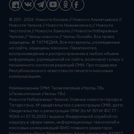
© 2011 - 2026. Новости Казани // Новости Альметьевска //
Новости Челнов // Новости Нижнекамска // Новости
Чистополя // Новости Заинска // Новости Набережных
Челнов // Челны новости // Челны Онлайн. Все права
защищены. © ТАТМЕДИА. Все материалы, размещенные
на сайте, защищены законом. Перепечатка,
воспроизведение и распространение в любом объеме
информации, размещенной на сайте, возможна только с
письменного согласия редакций СМИ. При поддержке
Республиканского агентства по печати и массовым
коммуникациям.
Наименование СМИ: Телекомпания «Чаллы-ТВ»
(«Телекомпания «Челны-ТВ»)
Новости Набережных Челнов: Главные новости города и
Татарстана. № свидетельства о регистрации СМИ, дата:
Свидетельство о регистрации СМИ Эл № ЭЛ № ФС 77 -
90168 от 07.10.2025 г выдано Федеральной службой по
надзору в сфере связи, информационных технологий и
массовых коммуникаций ФИО главного редактора:
Гиззатуллин Ренат Мавлявиевич Адрес редакции: 423827,