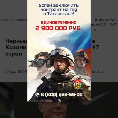
Азамат Рахматуллин
#общество
01 июня 2024, 15:07
0
0
1000
Чернышенко: на Игры БРИКС в
Казани подтвердили участие 97
стран
Игры БРИКС пройдут в Казани с 12 по 23 июня.