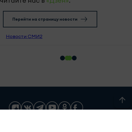
читайте нас в
«Дзен»
.
Перейти на страницу новости
Новости СМИ2
© 2011 - 2026. Новости Казани // Новости Альметьевска //
Новости Челнов // Новости Нижнекамска // Новости