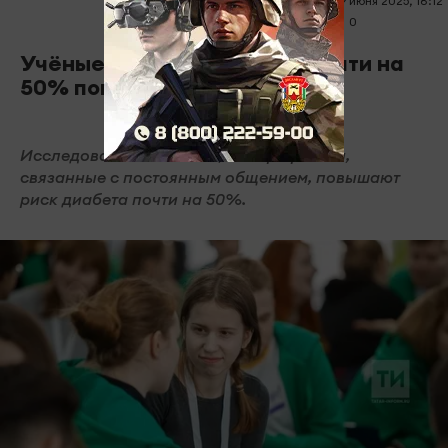
29 июня 2025, 18:12
0
0
539
Учёные: работа с людьми почти на
50% повышает риск диабета
Исследование показало, что профессии,
связанные с постоянным общением, повышают
риск диабета почти на 50%.