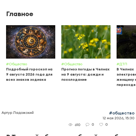
Главное
#Общество
#Общество
#ДТП
Подробный гороскоп на
Прогноз погоды в Челнах
В Челнах
9 августа 2026 года для
на 9 августа: дожди и
электров
всех знаков зодиака
похолодание
женщину 
переходе
Артур Ладожский
#общество
12 мая 2026, 15:30
0
0
610