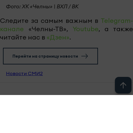
Фото: ХК «Челны» | ВХЛ / ВК
Следите за самым важным в
Telegram-
канале
«Челны-ТВ»,
Youtube
, а также
читайте нас в
«Дзен»
.
Перейти на страницу новости
Новости СМИ2