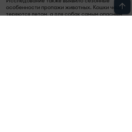
Исследование также выявило сезонные
особенности пропажи животных. Кошки чаще
теряются летом, а для собак самым опасным
периодом остается начало января. Так, 1
января 2025 года в России потерялись почти
600 собак — это в семь раз больше
среднесуточного показателя.
Следите за самым важным в
Telegram-
канале
«Челны-ТВ»,
Youtube
, а также
читайте нас в
«Дзен»
.
Перейти на страницу новости
Новости СМИ2