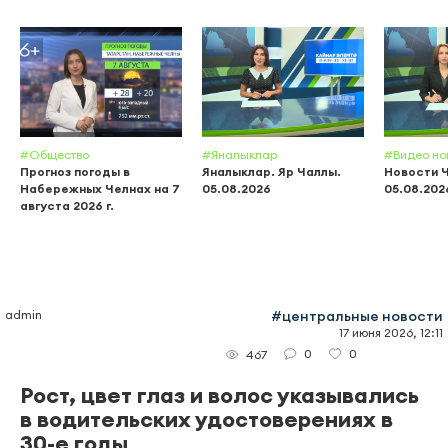
#Общество
#Яналыклар
#Видео но
Прогноз погоды в
Яналыклар. Яр Чаллы.
Новости 
Набережных Челнах на 7
05.08.2026
05.08.202
августа 2026 г.
admin
#центральные новости
17 июня 2026, 12:11
0
0
467
Рост, цвет глаз и волос указывались
в водительских удостоверениях в
30-е годы