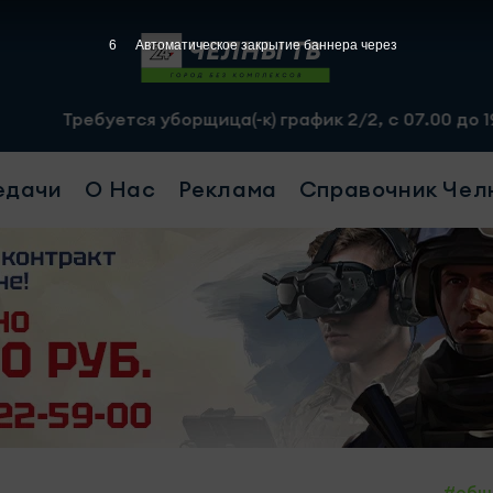
4
Автоматическое закрытие баннера через
ся уборщица(-к) график 2/2, с 07.00 до 19.00, смена - 
едачи
О Нас
Реклама
Справочник Чел
#общ