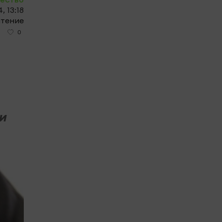
, 13:18
чтение
0
и