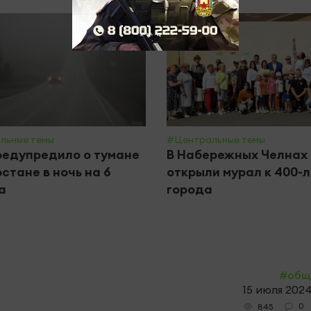
льные темы
#Центральные темы
едупредило о тумане
В Набережных Челнах
рстане в ночь на 6
открыли мурал к 400-
а
города
#общ
15 июля 2024
0
845