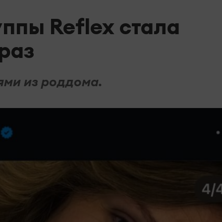
ппы Reflex стала
раз
ми из роддома.