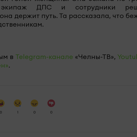
 экипаж ДПС и сотрудники реш
она держит путь. Та рассказала, что бе
дственникам.
ым в
Telegram-канале
«Челны-ТВ»,
Youtu
ен»
.
0
1
0
0