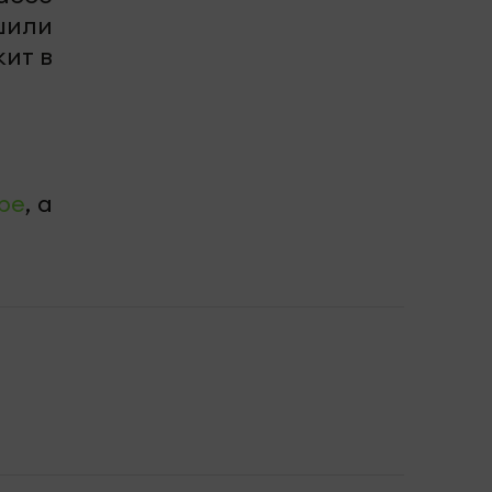
или
жит в
be
, а