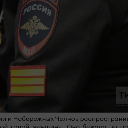
рми и Набережных Челнов распространи
ной голой женщины. Она бежала по тр