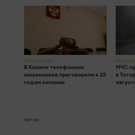
#Крим - инфо
#Центра
В Казани телефонных
МЧС пр
мошенников приговорили к 23
в Тата
годам колонии
август
автор