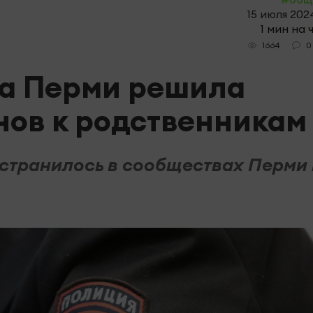
15 июля 2024
1 мин на 
0
1664
ца Перми решила
нов к родственникам
остранилось в сообществах Перми 