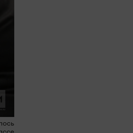
лось
ассе