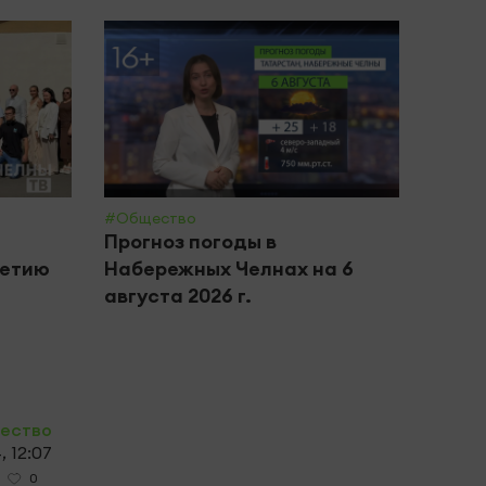
#Общество
#Крим 
Прогноз погоды в
В Ка
летию
Набережных Челнах на 6
бизн
августа 2026 г.
хище
обор
ество
, 12:07
0