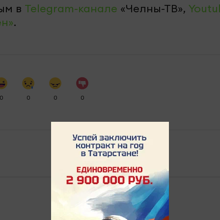
ым в
Telegram-канале
«Челны-ТВ»,
Youtu
ен»
.
0
0
0
0