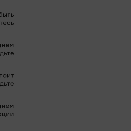
быть
тесь
 днем
дьте
тоит
дьте
днем
ации