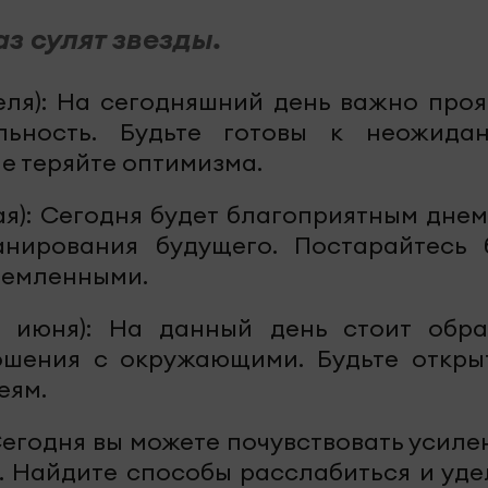
аз сулят звезды.
реля): На сегодняшний день важно проя
льность. Будьте готовы к неожида
е теряйте оптимизма.
мая): Сегодня будет благоприятным днем
нирования будущего. Постарайтесь 
ремленными.
0 июня): На данный день стоит обра
ошения с окружающими. Будьте откры
еям.
: Сегодня вы можете почувствовать усил
. Найдите способы расслабиться и уде