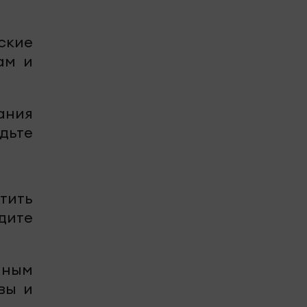
рские
ам и
вания
дьте
атить
дите
енным
вы и