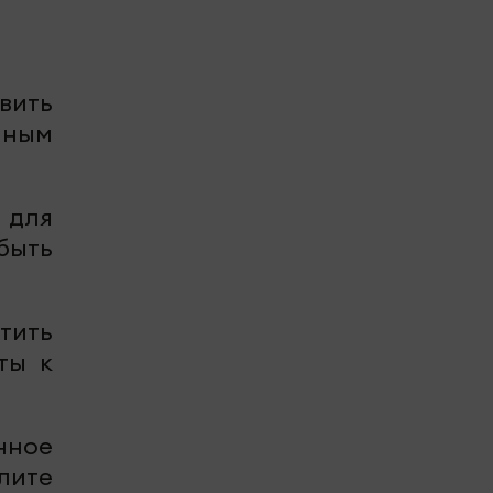
вить
нным
 для
быть
тить
ты к
енное
лите