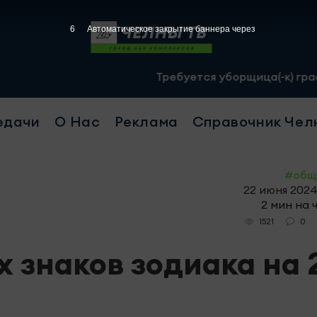
5
Автоматическое закрытие баннера через
Требуется уборщица(-к) график 2/2, с 07.
едачи
О Нас
Реклама
Справочник Чел
#общ
22 июня 2024,
2 мин на 
0
1521
х знаков зодиака на 