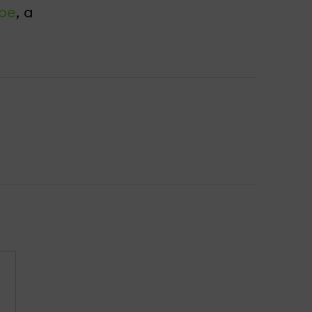
be
, а