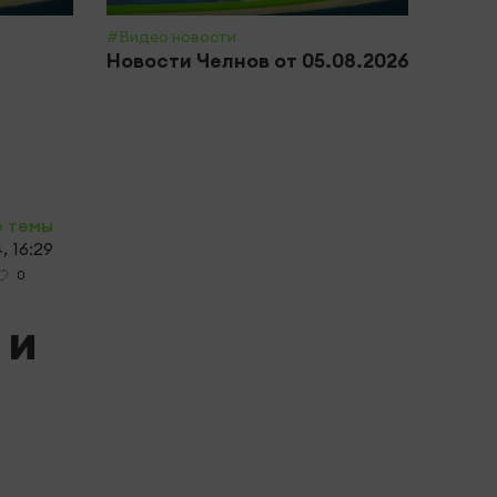
#Видео новости
#Обще
Новости Челнов от 05.08.2026
Почт
приз
полн
е темы
, 16:29
0
 и