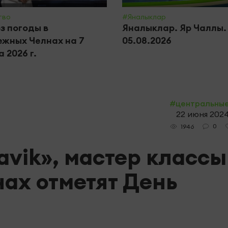
тво
#Яналыклар
з погоды в
Яналыклар. Яр Чаллы.
жных Челнах на 7
05.08.2026
 2026 г.
#центральны
22 июня 2024
0
1946
Mavik», мастер классы
нах отметят День