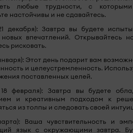
еть любые трудности, с которым
ьте настойчивы и не сдавайтесь.
21 декабря): Завтра вы будете испыты
новых впечатлений. Открывайтесь н
сь рисковать.
 января): Этот день подарит вам возмож
енность и целеустремленность. Использ
ижения поставленных целей.
18 февраля): Завтра вы будете обла
ием и креативным подходом к реш
яться из толпы и следовать своей интуи
арта): Ваша чувствительность и эмп
щий язык с окружающими завтра. Бу