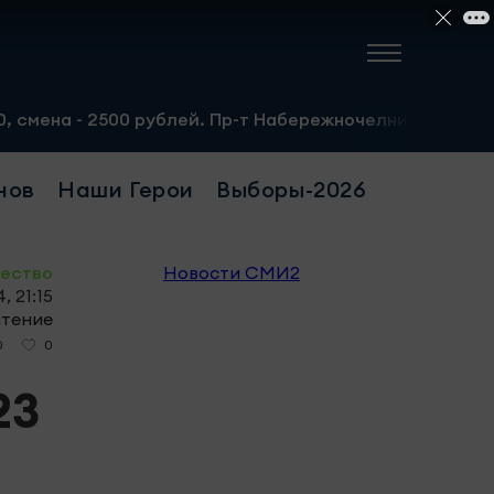
00 рублей. Пр-т Набережночелнинский, 13а. Тел.: 8-951-
нов
Наши Герои
Выборы-2026
ество
Новости СМИ2
, 21:15
чтение
0
0
23