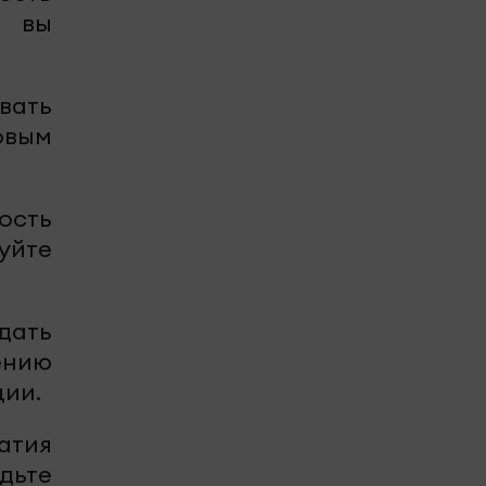
и вы
вать
овым
ность
уйте
дать
ению
ции.
атия
дьте