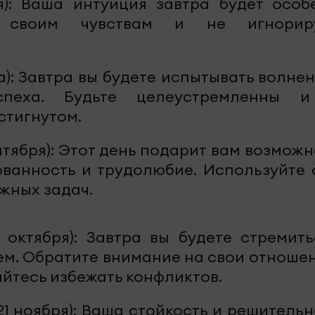
я): Ваша интуиция завтра будет особ
ь своим чувствам и не игнорир
та): Завтра вы будете испытывать волне
спеха. Будьте целеустремленны 
стигнутом.
ентября): Этот день подарит вам возмож
ованность и трудолюбие. Используйте 
жных задач.
 октября): Завтра вы будете стремить
ем. Обратите внимание на свои отношен
йтесь избежать конфликтов.
21 ноября): Ваша стойкость и решитель