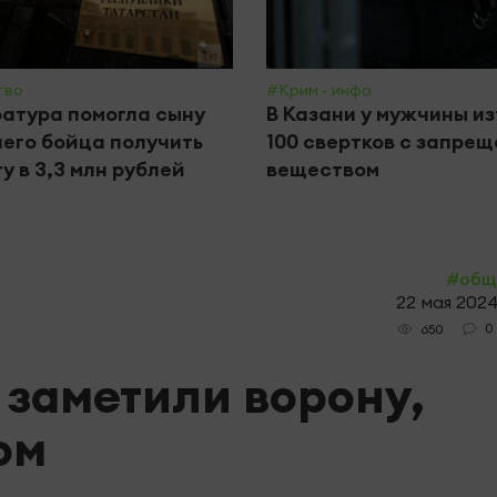
тво
#Крим - инфо
атура помогла сыну
В Казани у мужчины и
его бойца получить
100 свертков с запре
у в 3,3 млн рублей
веществом
#общ
22 мая 2024
0
650
 заметили ворону,
ом