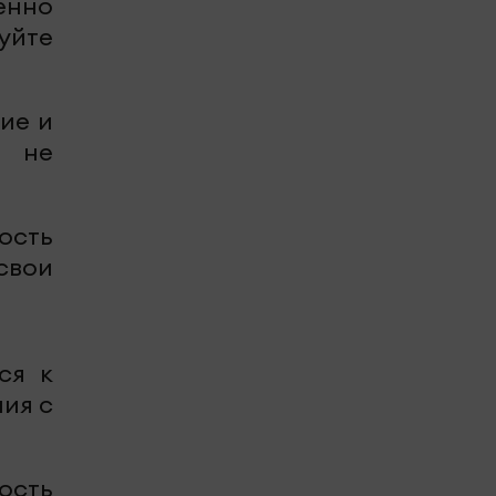
енно
уйте
ние и
и не
ность
свои
ся к
ия с
ность