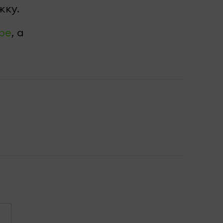
жку.
be
, а