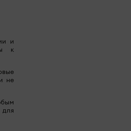
ии и
вы к
овые
и не
обым
 для