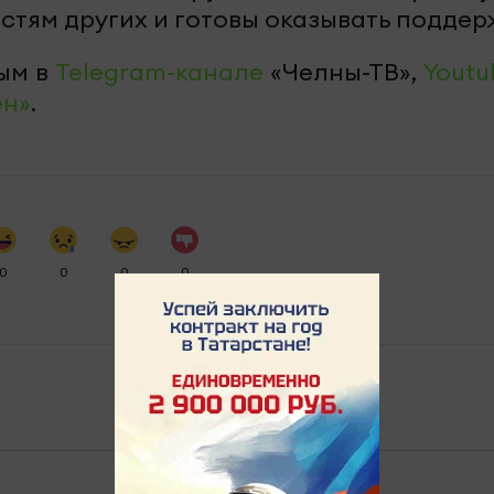
стям других и готовы оказывать поддер
ым в
Telegram-канале
«Челны-ТВ»,
Youtu
ен»
.
0
0
0
0