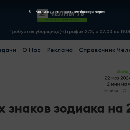
4
Автоматическое закрытие баннера через
 уборщица(-к) график 2/2, с 07.00 до 19.00, смена - 25
едачи
О Нас
Реклама
Справочник Чел
#общ
22 мая 2024
2 мин на 
1886
х знаков зодиака на 