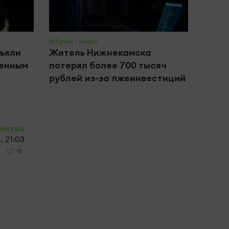
#Крим - инфо
#Обще
зъяли
Житель Нижнекамска
В Ка
щенным
потерял более 700 тысяч
годо
рублей из-за лжеинвестиций
прог
ество
, 21:03
0