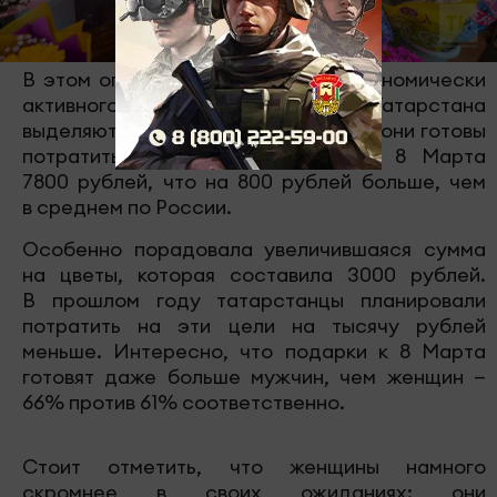
В этом опросе SuperJob, среди экономически
активного населения, жители Татарстана
выделяются щедростью: в среднем они готовы
потратить на подарки и цветы к 8 Марта
7800 рублей, что на 800 рублей больше, чем
в среднем по России.
Особенно порадовала увеличившаяся сумма
на цветы, которая составила 3000 рублей.
В прошлом году татарстанцы планировали
потратить на эти цели на тысячу рублей
меньше. Интересно, что подарки к 8 Марта
готовят даже больше мужчин, чем женщин —
66% против 61% соответственно.
Стоит отметить, что женщины намного
скромнее в своих ожиданиях: они