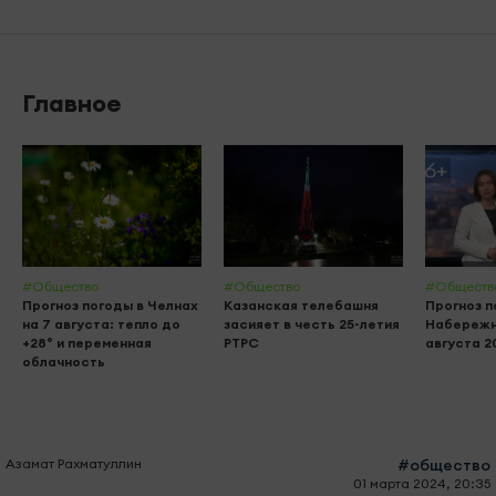
Главное
#Общество
#Общество
#Обществ
Прогноз погоды в Челнах
Казанская телебашня
Прогноз п
на 7 августа: тепло до
засияет в честь 25-летия
Набережн
+28° и переменная
РТРС
августа 20
облачность
Азамат Рахматуллин
#общество
01 марта 2024, 20:35