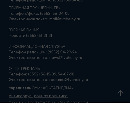
Телефон редакции:
+7 (8552) 56-34-00
ПРИЁМНАЯ ТРК «ЧЕЛНЫ-ТВ»
Телефон/факс: (8552) 56-34-00
Электронная почта: mail@tvchelny.ru
ГОРЯЧАЯ ЛИНИЯ
Новости (8552) 51-31-31
ИНФОРМАЦИОННАЯ СЛУЖБА
Телефон редакции: (8552) 54-29-94
Электронная почта: news@tvchelny.ru
ОТДЕЛ РЕКЛАМЫ
Телефон: (8552) 56-15-09, 54-07-90
Электронная почта: reclama@tvchelny.ru
Учредитель СМИ: АО «ТАТМЕДИА»
Антикоррупционная политика
Телефон АО «ТАТМЕДИА»: (843) 222 09 84
16+