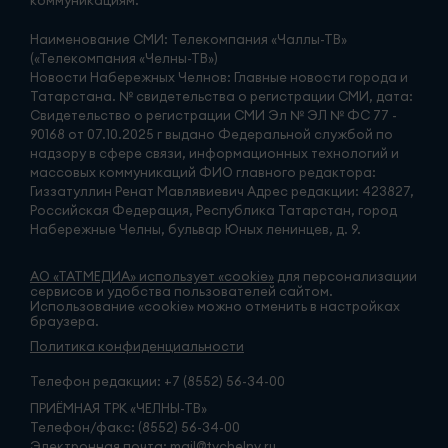
коммуникациям.
Наименование СМИ: Телекомпания «Чаллы-ТВ»
(«Телекомпания «Челны-ТВ»)
Новости Набережных Челнов: Главные новости города и
Татарстана. № свидетельства о регистрации СМИ, дата:
Свидетельство о регистрации СМИ Эл № ЭЛ № ФС 77 -
90168 от 07.10.2025 г выдано Федеральной службой по
надзору в сфере связи, информационных технологий и
массовых коммуникаций ФИО главного редактора:
Гиззатуллин Ренат Мавлявиевич Адрес редакции: 423827,
Российская Федерация, Республика Татарстан, город
Набережные Челны, бульвар Юных ленинцев, д. 9.
АО «ТАТМЕДИА» использует «cookie»
для персонализации
сервисов и удобства пользователей сайтом.
Использование «cookie» можно отменить в настройках
браузера.
Политика конфиденциальности
Телефон редакции:
+7 (8552) 56-34-00
ПРИЁМНАЯ ТРК «ЧЕЛНЫ-ТВ»
Телефон/факс: (8552) 56-34-00
Электронная почта: mail@tvchelny.ru