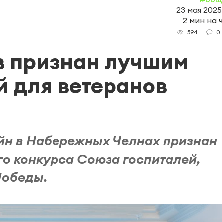
23 мая 2025
2 мин на 
0
594
в признан лучшим
й для ветеранов
ойн в Набережных Челнах признан
о конкурса Союза госпиталей,
Победы.