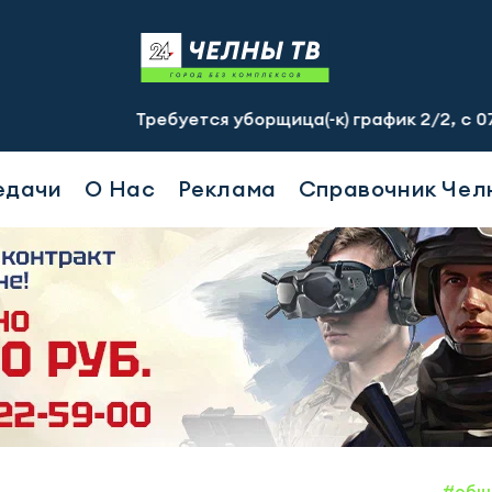
Требуется уборщица(-к) график 2/2, с 07.00 до 19.0
едачи
О Нас
Реклама
Справочник Чел
#общ