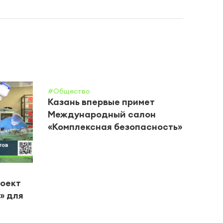
#Общество
Казань впервые примет
Международный салон
«Комплексная безопасность»
#Цент
роект
В Че
» для
горо
вете