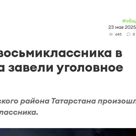
#общ
23 мая 2025
0
645
восьмиклассника в
а завели уголовное
ского района Татарстана произош
лассника.