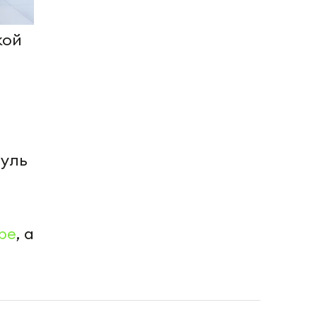
кой
гуль
be
, а