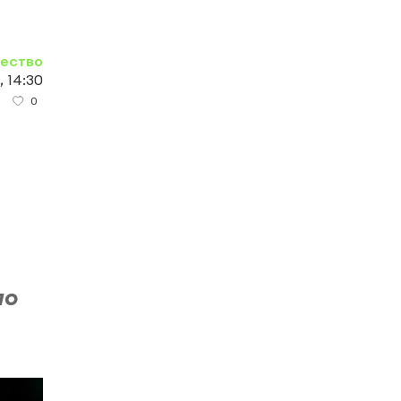
ество
, 14:30
0
ло