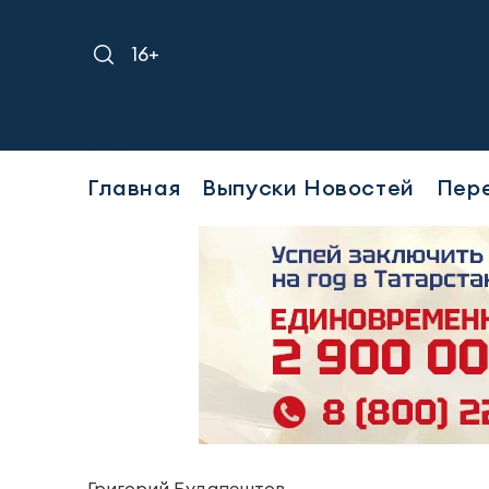
16+
Главная
Выпуски Новостей
Пер
Григорий Будапештов