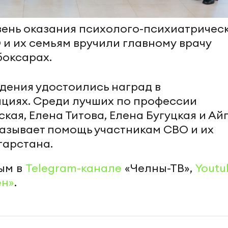
вень оказания психолого-психиатричес
и их семьям вручили главному врачу
боксарах.
дения удостоились наград в
циях. Среди лучших по профессии
ая, Елена Титова, Елена Бугуцкая и Ай
казывает помощь участникам СВО и их
тарстана.
ым в
Telegram-канале
«Челны-ТВ»,
Youtu
ен»
.