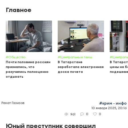
Главное
#Общество
#Центральные темы
#Централь
Почти половина россиян
В Татарстане
В Татарст
признались, что
заработала электронная
цены на б
разучились полноценно
доска почета
подешеве
отдыхать
Ренат Газизов
#крим - инфо
10 января 2025, 20:16
0
0
961
Юный преступник совершил