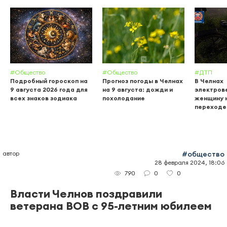
#Общество
#Общество
#ДТП
Подробный гороскоп на
Прогноз погоды в Челнах
В Челнах
9 августа 2026 года для
на 9 августа: дожди и
электров
всех знаков зодиака
похолодание
женщину 
переходе
автор
#общество
28 февраля 2024, 18:06
0
0
790
Власти Челнов поздравили
ветерана ВОВ с 95-летним юбилеем