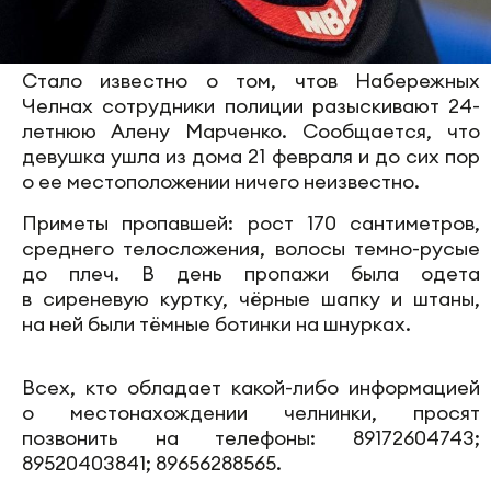
Стало известно о том, чтов Набережных
Челнах сотрудники полиции разыскивают 24-
летнюю Алену Марченко. Сообщается, что
девушка ушла из дома 21 февраля и до сих пор
о ее местоположении ничего неизвестно.
Приметы пропавшей: рост 170 сантиметров,
среднего телосложения, волосы темно-русые
до плеч. В день пропажи была одета
в сиреневую куртку, чёрные шапку и штаны,
на ней были тёмные ботинки на шнурках.
Всех, кто обладает какой-либо информацией
о местонахождении челнинки, просят
позвонить на телефоны: 89172604743;
89520403841; 89656288565.