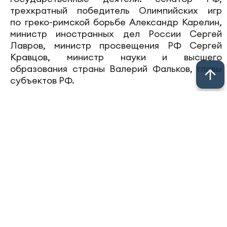
трехкратный победитель Олимпийских игр
по греко-римской борьбе Александр Карелин,
министр иностранных дел России Сергей
Лавров, министр просвещения РФ Сергей
Кравцов, министр науки и высшего
образования страны Валерий Фальков, главы
субъектов РФ.
Кроме того, выступят руководители
госкорпораций — «Роскосмоса, «Росатома»,
«Газпром нефти» и деятели культуры — Юрий
Башмет, Игорь Бутман, телеведущая Ольга
Бузова. Своим опытом с молодежью поделятся
легендарные спортсмены Евгения Медведева
и Роман Костомаров.
Марафон Знание. Первые — самое масштабное
событие образовательной программы
Всемирного фестиваля молодежи,