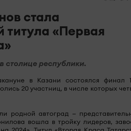
нов стала
 титула «Первая
а»
в столице республики.
акануне в Казани состоялся финал 1
олись 20 участниц, в числе которых чет
ли родной автоград — представитель
нилова вошла в тройку лидеров, заво
на 2024». Титул «Вторая Краса Татарс