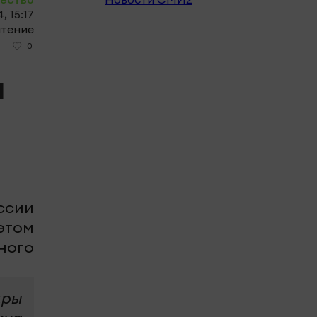
, 15:17
чтение
0
0
а
ссии
этом
ного
дры