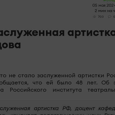
05 мая 2024
2 мин на 
703
аслуженная артистк
дова
что не стало заслуженной артистки Ро
общается, что ей было 48 лет. Об 
а Российского института театраль
служенная артистка РФ, доцент кафе