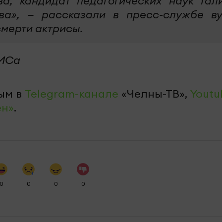
ва, кандидат педагогических наук Гал
ва», — рассказали в пресс-службе ву
смерти актрисы.
ТИСа
ым в
Telegram-канале
«Челны-ТВ»,
Youtu
ен»
.
0
0
0
0