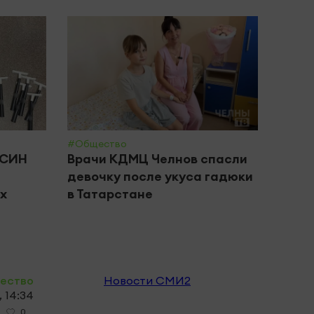
#Общество
#Цент
ФСИН
Врачи КДМЦ Челнов спасли
Посл
девочку после укуса гадюки
Челн
х
в Татарстане
по 9
ество
Новости СМИ2
, 14:34
0