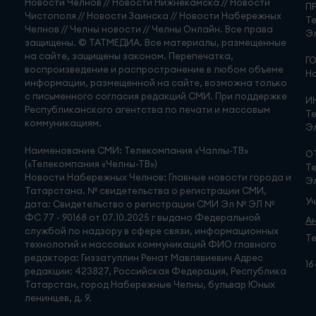
Новости Челнов // Новости Нижнекамска // Новости
П
Чистополя // Новости Заинска // Новости Набережных
Те
Челнов // Челны новости // Челны Онлайн. Все права
Эл
защищены. © ТАТМЕДИА. Все материалы, размещенные
на сайте, защищены законом. Перепечатка,
Г
воспроизведение и распространение в любом объеме
Но
информации, размещенной на сайте, возможна только
с письменного согласия редакций СМИ. При поддержке
И
Республиканского агентства по печати и массовым
Те
коммуникациям.
Эл
Наименование СМИ: Телекомпания «Чаллы-ТВ»
О
(«Телекомпания «Челны-ТВ»)
Те
Новости Набережных Челнов: Главные новости города и
Эл
Татарстана. № свидетельства о регистрации СМИ,
У
дата: Свидетельство о регистрации СМИ Эл № ЭЛ №
ФС 77 - 90168 от 07.10.2025 г выдано Федеральной
А
службой по надзору в сфере связи, информационных
Те
технологий и массовых коммуникаций ФИО главного
редактора: Гиззатуллин Ренат Мавлявиевич Адрес
16
редакции: 423827, Российская Федерация, Республика
Татарстан, город Набережные Челны, бульвар Юных
ленинцев, д. 9.