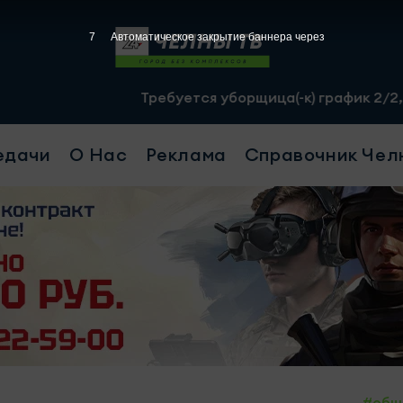
6
Автоматическое закрытие баннера через
Требуется уборщица(-к) график 2/2, с 07.00 д
едачи
О Нас
Реклама
Справочник Чел
#общ