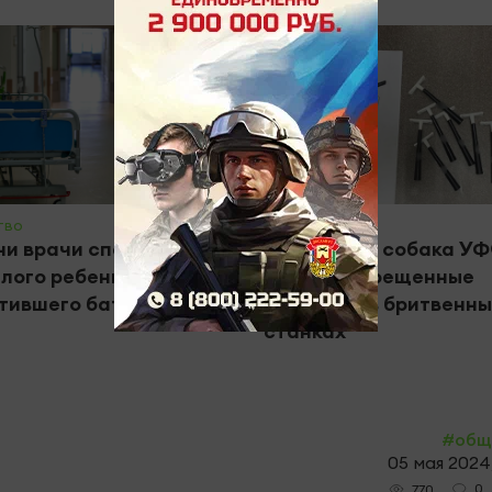
тво
#Крим - инфо
ни врачи спасли
Служебная собака У
лого ребенка,
нашла запрещенные
тившего батарейку
вещества в бритвенны
станках
#общ
05 мая 2024
0
770