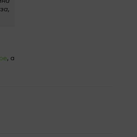
ина
за,
be
, а