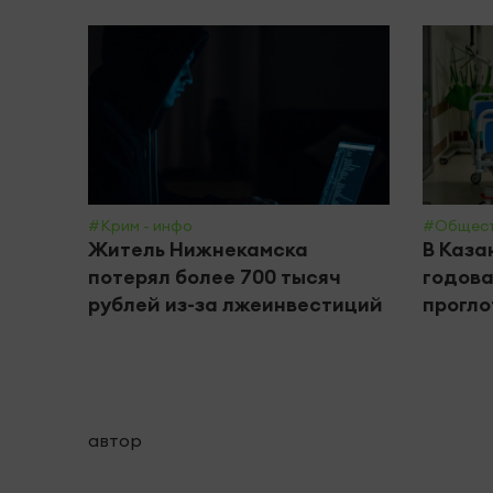
#Крим - инфо
#Общес
Житель Нижнекамска
В Каза
потерял более 700 тысяч
годова
рублей из-за лжеинвестиций
прогло
автор