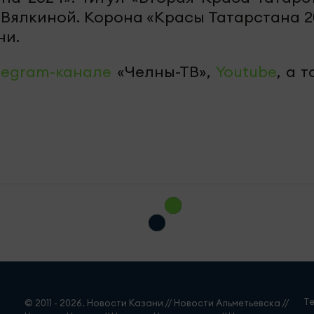
 Вялкиной. Корона «Красы Татарстана 2
ни.
legram-канале
«Челны-ТВ»,
Youtube
, а 
Т
© 2011 - 2026. Новости Казани // Новости Альметьевска //