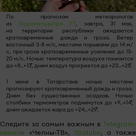
По прогнозам метеорологов
из
Гидрометцентра РТ
, завтра, 31 мая,
на территории республики ожидаются
кратковременные дожди и гроза. Ветер
восточный 3-8 м/с, местами порывами до 14 м/
с, при грозе кратковременные усиления до 15-
20 м/с. Ночью температура воздуха понизится
до +8..+13˚, днем воздух прогреется до +23..+28˚.
1 июня в Татарстане ночью местами
прогнозируют кратковременный дождь и гроза.
Днем без существенных осадков. Ночью
столбики термометров поднимутся до +9..+14˚,
днем ожидается жара до +24..+29˚.
Следите за самым важным в
Telegram-
канале
«Челны-ТВ»,
Youtube
, а также