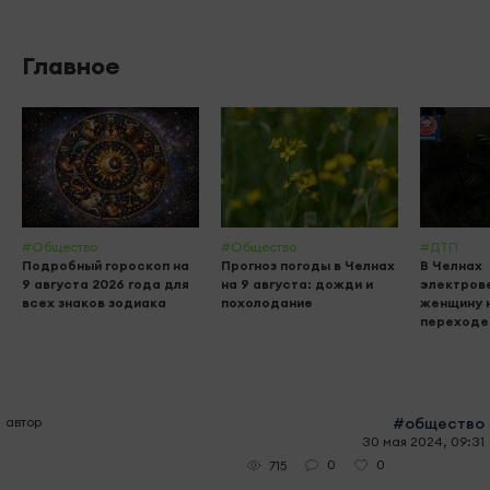
Главное
#Общество
#Общество
#ДТП
Подробный гороскоп на
Прогноз погоды в Челнах
В Челнах
9 августа 2026 года для
на 9 августа: дожди и
электров
всех знаков зодиака
похолодание
женщину 
переходе
автор
#общество
30 мая 2024, 09:31
0
0
715