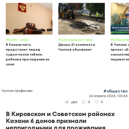
#Крим - инфо
#Центральные темы
#Обществ
В Казани мать
Дворы 21 комплекса
В Челнах 
предстанет перед
Челнов обновляют
проект «
судом после гибели
онкология
ребенка при падении из
пациента
окна
Чулпан Шафикова
#общество
26 апреля 2024, 03:24
0
0
689
В Кировском и Советском районах
Казани 6 домов признали
непригодными для проживания