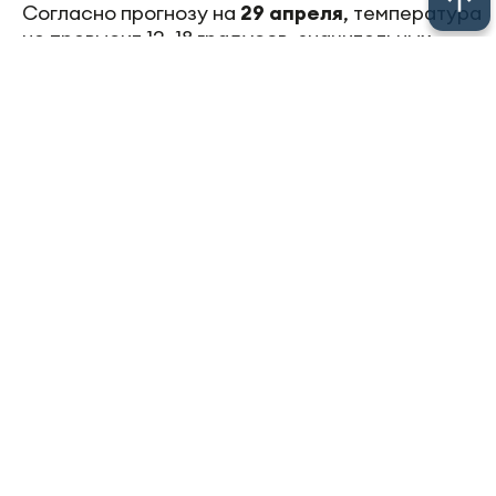
Согласно прогнозу на
29 апреля
, температура
не превысит 13–18 градусов, значительных
осадков не предвидится. 30 апреля ожидаются
короткие дожди и дневная температура
в районе 9–14 градусов.
Следите за самым важным в
Telegram-
канале
«Челны-ТВ»,
Youtube
, а также
читайте нас в
«Дзен»
.
Перейти на страницу новости
Новости СМИ2