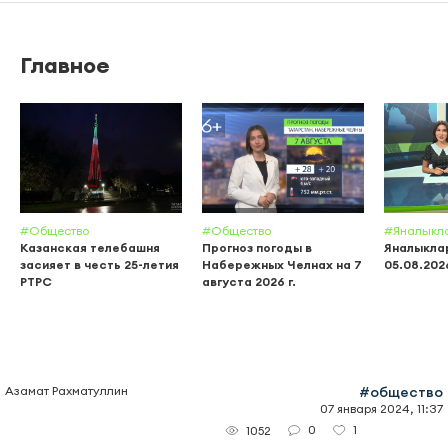
Главное
#Общество
#Общество
#Яналыкл
Казанская телебашня
Прогноз погоды в
Яналыклар
засияет в честь 25-летия
Набережных Челнах на 7
05.08.202
РТРС
августа 2026 г.
Азамат Рахматуллин
#общество
07 января 2024, 11:37
0
1
1052