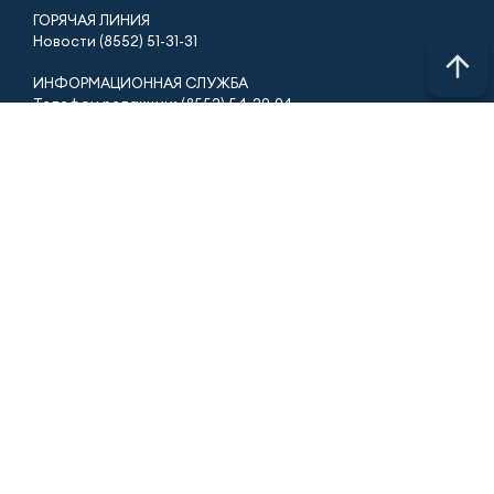
ГОРЯЧАЯ ЛИНИЯ
Новости (8552) 51-31-31
ИНФОРМАЦИОННАЯ СЛУЖБА
Телефон редакции: (8552) 54-29-94
Электронная почта: news@tvchelny.ru
ОТДЕЛ РЕКЛАМЫ
Телефон: (8552) 56-15-09, 54-07-90
Электронная почта: reclama@tvchelny.ru
Учредитель СМИ: АО «ТАТМЕДИА»
Антикоррупционная политика
Телефон АО «ТАТМЕДИА»: (843) 222 09 84
16+