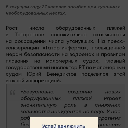
В текущем году 27 человек погибло при купании в
необорудованных местах.
Рост числа оборудованных пляжей
в Татарстане положительно сказывается
на сокращении числа утонувших. На пресс-
конференции «Татар-информа», посвященной
мерам безопасности на водоемах и правилам
плавания на маломерных судах, главный
государственный инспектор РТ по маломерным
судам Юрий Венедиктов поделился этой
важной информацией.
«Безусловно, создание новых
оборудованных пляжей играет
значительную роль в снижении
количества инцидентов на воде. У нас
работает определенная стратегия
безопасности, включающая решения