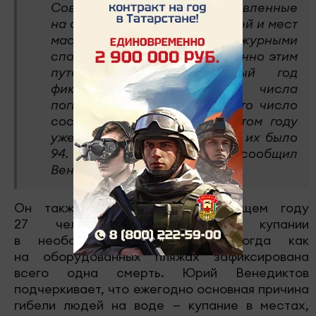
Совета безопасности, направленные
на создание и развитие пляжей и мест
массового отдыха с дежурными
спасательными постами. Именно этим
путем мы идем. Каждый год
фиксируется снижение числа
погибших. В прошлом году это число
составило 82 человека, в этом году
уже 50. В позапрошлом году их было
94. Снижение очевидно,» — сообщил
Венедиктов.
Он также отметил, что в текущем году
27 человек погибло при купании
в необорудованных местах, тогда как
на оборудованных пляжах зафиксирована
всего одна смерть. Юрий Венедиктов
подчеркивает, что ежегодно основная причина
гибели людей на воде — купание в местах,