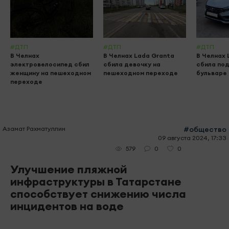
#ДТП
#ДТП
#ДТП
В Челнах
В Челнах Lada Granta
В Челнах 
электровелосипед сбил
сбила девочку на
сбила по
женщину на пешеходном
пешеходном переходе
бульваре
переходе
Азамат Рахматуллин
#общество
09 августа 2024, 17:33
0
0
579
Улучшение пляжной
инфраструктуры в Татарстане
способствует снижению числа
инцидентов на воде