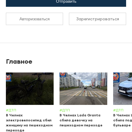
Отправить
Зарегистрироваться
Авторизоваться
Главное
#ДТП
#ДТП
#ДТП
В Челнах
В Челнах Lada Granta
В Челнах 
электровелосипед сбил
сбила девочку на
сбила по
женщину на пешеходном
пешеходном переходе
бульваре
переходе