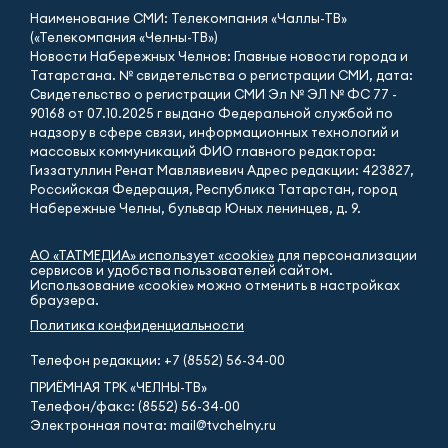
Наименование СМИ: Телекомпания «Чаллы-ТВ»
(«Телекомпания «Челны-ТВ»)
Новости Набережных Челнов: Главные новости города и
Татарстана. № свидетельства о регистрации СМИ, дата:
Свидетельство о регистрации СМИ Эл № ЭЛ № ФС 77 -
90168 от 07.10.2025 г выдано Федеральной службой по
надзору в сфере связи, информационных технологий и
массовых коммуникаций ФИО главного редактора:
Гиззатуллин Ренат Мавлявиевич Адрес редакции: 423827,
Российская Федерация, Республика Татарстан, город
Набережные Челны, бульвар Юных ленинцев, д. 9.
АО «ТАТМЕДИА» использует «cookie»
для персонализации
сервисов и удобства пользователей сайтом.
Использование «cookie» можно отменить в настройках
браузера.
Политика конфиденциальности
Телефон редакции:
+7 (8552) 56-34-00
ПРИЁМНАЯ ТРК «ЧЕЛНЫ-ТВ»
Телефон/факс: (8552) 56-34-00
Электронная почта: mail@tvchelny.ru