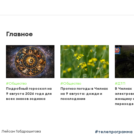
Главное
#Общество
#Общество
#ДТП
Подробный гороскоп на
Прогноз погоды в Челнах
В Челнах
9 августа 2026 года для
на 9 августа: дожди и
электров
всех знаков зодиака
похолодание
женщину 
переходе
Лейсан Габдрашитова
#телепрограмма