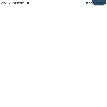
Азамат Рахматуллин
#общество
05 июня 2024, 09:25
0
0
712
Нина Гребешкова опровергла слухи
о своей госпитализации
То что ранее сообщали СМИ оказалось ложной
информацией.