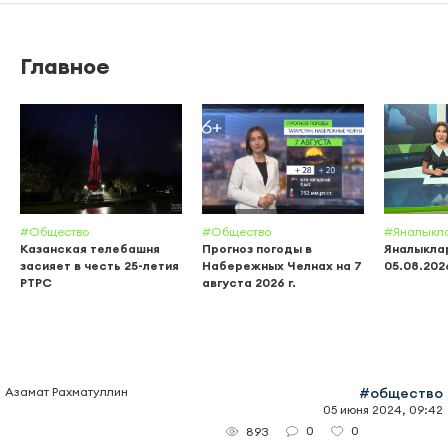
Главное
#Общество
#Общество
#Яналыкл
Казанская телебашня
Прогноз погоды в
Яналыклар
засияет в честь 25-летия
Набережных Челнах на 7
05.08.202
РТРС
августа 2026 г.
Азамат Рахматуллин
#общество
05 июня 2024, 09:42
0
0
893