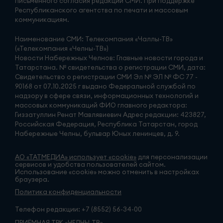
письменного согласия редакций СМИ. При поддержке
Республиканского агентства по печати и массовым
коммуникациям.
Наименование СМИ: Телекомпания «Чаллы-ТВ»
(«Телекомпания «Челны-ТВ»)
Новости Набережных Челнов: Главные новости города и
Татарстана. № свидетельства о регистрации СМИ, дата:
Свидетельство о регистрации СМИ Эл № ЭЛ № ФС 77 -
90168 от 07.10.2025 г выдано Федеральной службой по
надзору в сфере связи, информационных технологий и
массовых коммуникаций ФИО главного редактора:
Гиззатуллин Ренат Мавлявиевич Адрес редакции: 423827,
Российская Федерация, Республика Татарстан, город
Набережные Челны, бульвар Юных ленинцев, д. 9.
АО «ТАТМЕДИА» использует «cookie»
для персонализации
сервисов и удобства пользователей сайтом.
Использование «cookie» можно отменить в настройках
браузера.
Политика конфиденциальности
Телефон редакции:
+7 (8552) 56-34-00
ПРИЁМНАЯ ТРК «ЧЕЛНЫ-ТВ»