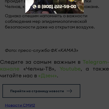
пройдет в рамках открытия главной елки
Челнов, куда и приглашаются все горожане.
Однако спешим напомнить о важности
соблюдения мер эпидемиологической
безопасности даже на открытом воздухе.
Фото: пресс-служба ФК «КАМАЗ»
Следите за самым важным в
Telegram-
канале
«Челны-ТВ»,
Youtube
, а также
читайте нас в
«Дзен»
.
Перейти на страницу новости
Новости СМИ2