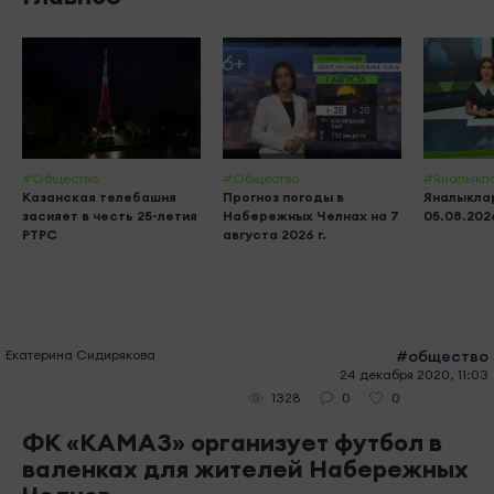
#Общество
#Общество
#Яналыкл
Казанская телебашня
Прогноз погоды в
Яналыклар
засияет в честь 25-летия
Набережных Челнах на 7
05.08.202
РТРС
августа 2026 г.
Екатерина Сидирякова
#общество
24 декабря 2020, 11:03
0
0
1328
ФК «КАМАЗ» организует футбол в
валенках для жителей Набережных