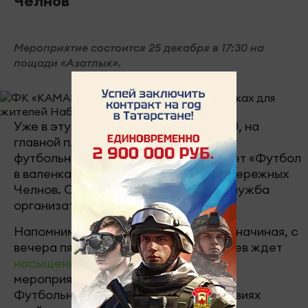
Челнов
Мероприятие состоится 25 декабря в 17:30 на
пощади «Азатлык».
Уже в эту пятницу, 25 декабря, в 17:30, на
главной площади города
футбольный клуб «КАМАЗ» организует «Футбол
в валенках» на главной площади Набережных
Челнов. Об этом сообщила пресс-служба
организатора мероприятия.
Напомним, ранее мы сообщали, что, начиная, с
вечера пятницы 25 декабря, челнинцев ждет
насыщенная новогодняя программа
мероприятий на площади «Азатлык».
Футбольный матч в интересных условиях