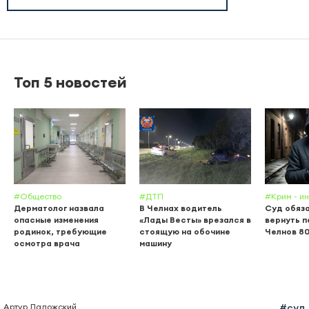
Топ 5 новостей
#Общество
#ДТП
#Крим - и
Дерматолог назвала
В Челнах водитель
Суд обяз
опасные изменения
«Лады Весты» врезался в
вернуть п
родинок, требующие
стоящую на обочине
Челнов 80
осмотра врача
машину
Артур Ладожский
#суд