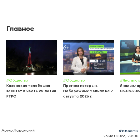
Главное
#Общество
#Общество
#Яналыкл
Казанская телебашня
Прогноз погоды в
Яналыклар
засияет в честь 25-летия
Набережных Челнах на 7
05.08.202
РТРС
августа 2026 г.
Артур Ладожский
#советы
25 мая 2026, 20:00