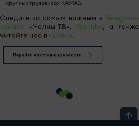
крупных грузовиках КАМАЗ.
Следите за самым важным в
Telegram-
канале
«Челны-ТВ»,
Youtube
, а также
читайте нас в
«Дзен»
.
Перейти на страницу новости