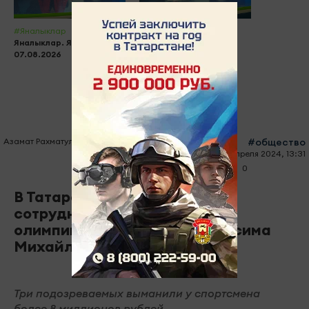
#Яналыклар
#Видео новости
Яналыклар. Яр Чаллы.
Новости Челнов от
07.08.2026
07.08.2026
Азамат Рахматуллин
#общество
10 апреля 2024, 13:31
0
0
860
В Татарстане арестовали
сотрудника ГИБДД за обман
олимпийского чемпиона Максима
Михайлова
Три подозреваемых выманили у спортсмена
более 8 миллионов рублей.