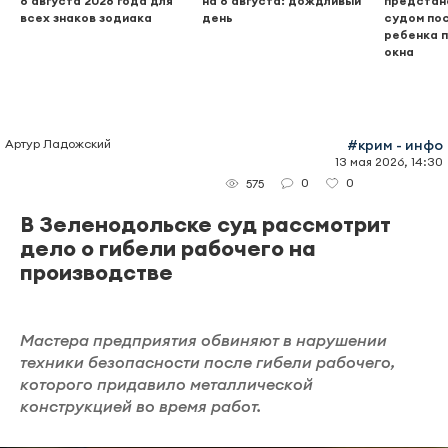
8 августа 2026 года для
на 8 августа: дождливый
предстан
всех знаков зодиака
день
судом пос
ребенка п
окна
Артур Ладожский
#крим - инфо
13 мая 2026, 14:30
0
0
575
В Зеленодольске суд рассмотрит
дело о гибели рабочего на
производстве
Мастера предприятия обвиняют в нарушении
техники безопасности после гибели рабочего,
которого придавило металлической
конструкцией во время работ.