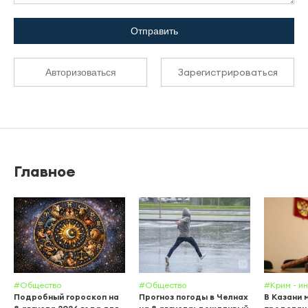
Отправить
Зарегистрироваться
Авторизоваться
Главное
#Общество
#Общество
#Крим - и
Подробный гороскоп на
Прогноз погоды в Челнах
В Казани 