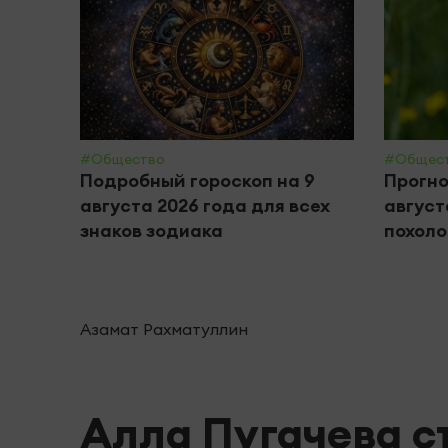
#Общество
#Общес
Подробный гороскоп на 9
Прогно
августа 2026 года для всех
август
знаков зодиака
похол
Азамат Рахматуллин
Алла Пугачева с