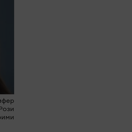
ифер
Рози
оими