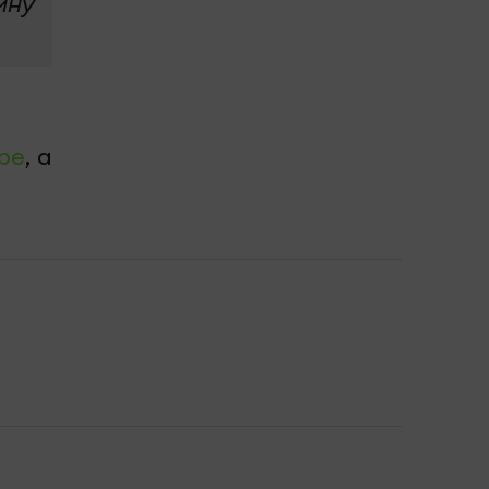
ину
be
, а