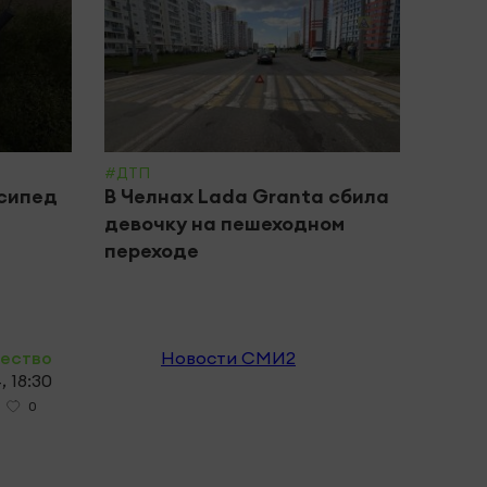
#ДТП
#ДТП
осипед
В Челнах Lada Granta сбила
В Че
девочку на пешеходном
подр
переходе
Каси
ество
Новости СМИ2
 18:30
0