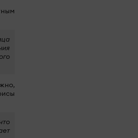
тным
ица
ния
ого
жно,
рисы
что
ает