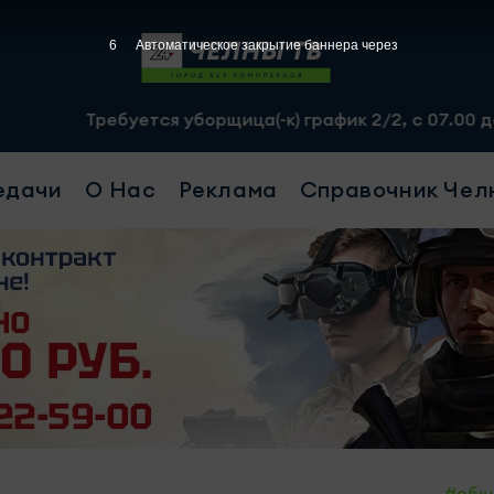
4
Автоматическое закрытие баннера через
тся уборщица(-к) график 2/2, с 07.00 до 19.00, смена -
едачи
О Нас
Реклама
Справочник Чел
#общ