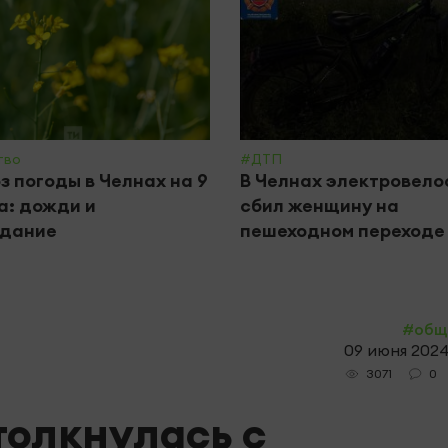
тво
#ДТП
з погоды в Челнах на 9
В Челнах электровел
а: дожди и
сбил женщину на
одание
пешеходном переходе
#общ
09 июня 2024,
0
3071
толкнулась с