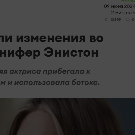
09 июня 2024
2 мин на 
0
10899
ли изменения во
нифер Энистон
яя актриса прибегала к
 и использовала ботокс.