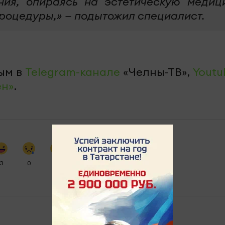
ния, опираясь на эстетическую медиц
процедуры,» — подытожил специалист.
ым в
Telegram-канале
«Челны-ТВ»,
Youtu
ен»
.
3
0
0
1