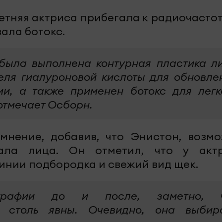
летняя актриса прибегала к радиочасто
ала ботокс.
 была выполнена контурная пластика л
еля гиалуроновой кислоты для обновле
ми, а также применен ботокс для легк
отмечает Осборн.
нение, добавив, что Энистон, возмо
ала лица. Он отметил, что у акт
линии подбородка и свежий вид щек.
ографии до и после, заметно, 
 столь явны. Очевидно, она выбир