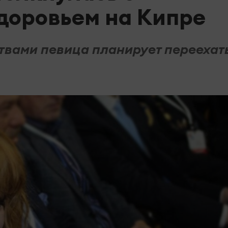
доровьем на Кипре
ствами певица планирует переехать