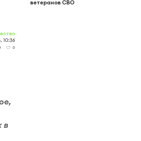
ветеранов СВО
выпл
ество
, 10:36
0
0
ое,
 в