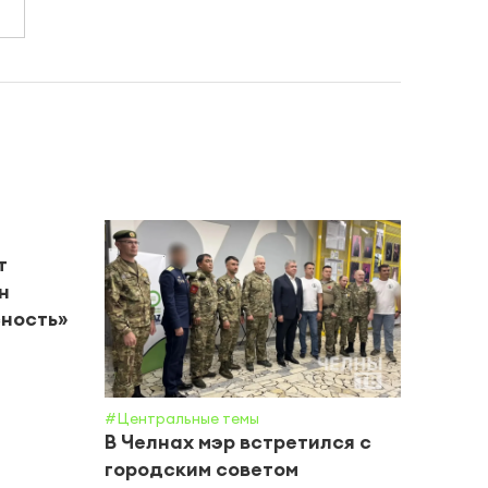
т
н
ность»
#Центральные темы
#Обще
В Челнах мэр встретился с
Прок
городским советом
поги