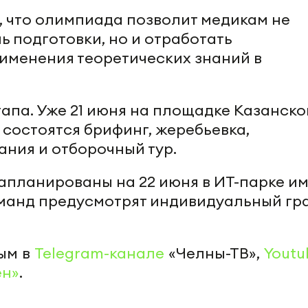
 что олимпиада позволит медикам не
ь подготовки, но и отработать
именения теоретических знаний в
тапа. Уже 21 июня на площадке Казанско
состоятся брифинг, жеребьевка,
ния и отборочный тур.
планированы на 22 июня в ИТ-парке и
оманд предусмотрят индивидуальный гр
ым в
Telegram-канале
«Челны-ТВ»,
Youtu
ен»
.