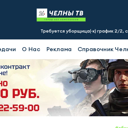
Требуется уборщица(-к) график 2/2, с 07.00 до 19
едачи
О Нас
Реклама
Справочник Чел
#общ