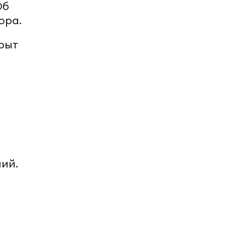
Об
ора.
рыт
ий.