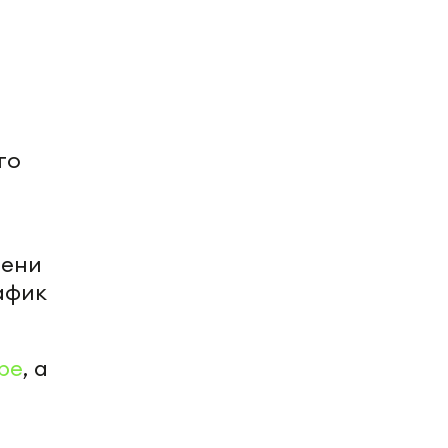
го
мени
афик
be
, а