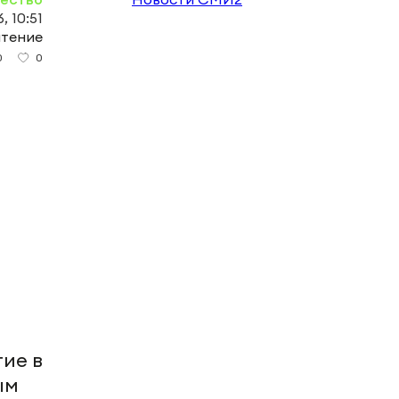
, 10:51
чтение
0
0
ие в
ым