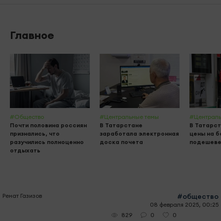
Главное
#Общество
#Центральные темы
#Централь
Почти половина россиян
В Татарстане
В Татарст
признались, что
заработала электронная
цены на б
разучились полноценно
доска почета
подешеве
отдыхать
Ренат Газизов
#общество
08 февраля 2025, 00:25
0
0
829