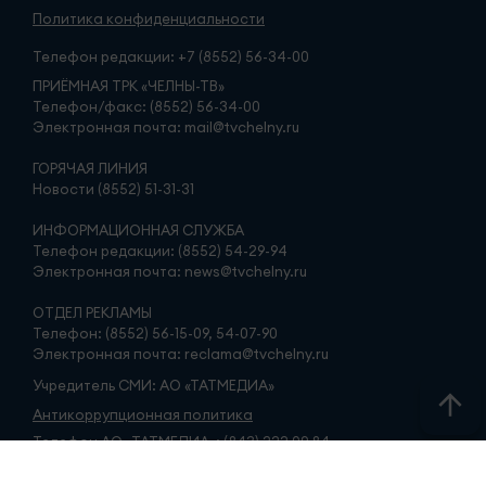
Политика конфиденциальности
Телефон редакции:
+7 (8552) 56-34-00
ПРИЁМНАЯ ТРК «ЧЕЛНЫ-ТВ»
Телефон/факс: (8552) 56-34-00
Электронная почта: mail@tvchelny.ru
ГОРЯЧАЯ ЛИНИЯ
Новости (8552) 51-31-31
ИНФОРМАЦИОННАЯ СЛУЖБА
Телефон редакции: (8552) 54-29-94
Электронная почта: news@tvchelny.ru
ОТДЕЛ РЕКЛАМЫ
Телефон: (8552) 56-15-09, 54-07-90
Электронная почта: reclama@tvchelny.ru
Учредитель СМИ: АО «ТАТМЕДИА»
Антикоррупционная политика
Телефон АО «ТАТМЕДИА»: (843) 222 09 84
16+