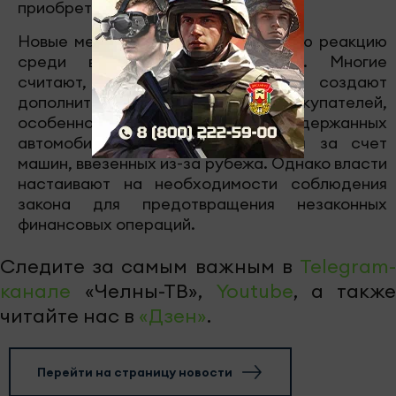
приобретать машины у иностранцев.
Новые меры вызвали неоднозначную реакцию
среди владельцев автомобилей. Многие
считают, что такие штрафы создают
дополнительные сложности для покупателей,
особенно в регионах, где рынок подержанных
автомобилей активно пополняется за счет
машин, ввезенных из-за рубежа. Однако власти
настаивают на необходимости соблюдения
закона для предотвращения незаконных
финансовых операций.
Следите за самым важным в
Telegram-
канале
«Челны-ТВ»,
Youtube
, а также
читайте нас в
«Дзен»
.
Перейти на страницу новости