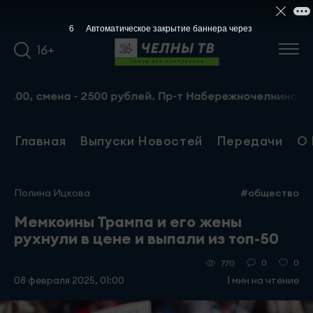
5
Автоматическое закрытие баннера через
16+
смена - 2500 рублей. Пр-т Набережночелнинский, 13а. Те
Главная
Выпуски Новостей
Передачи
О 
Полина Ицкова
#общество
Мемкоины Трампа и его жены
рухнули в цене и выпали из топ-50
0
0
770
08 февраля 2025, 01:00
1 мин на чтение