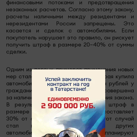
финансовыми потоками и предотвращения
незаконных расчетов. Согласно этому закону,
расчеты наличными между резидентами и
нерезидентами России запрещены. Это
касается и сделок с автомобилями. Если
покупатель нарушает это правило, он рискует
получить штраф в размере 20–40% от суммы
сделки.
Одним из первых примеров применения новых
мер стала история москвички, которая купила
автомобиль Kia Sorento за 2,85 млн рублей у
гражданина Киргизии. Сделка была совершена
за наличные, что нарушило требования закона.
В результате женщина получила штраф в
размере 855 тысяч рублей, что составляет
30% от стоимости автомобиля. Этот случай
стал предупреждением для других
автолюбителей, которые планируют