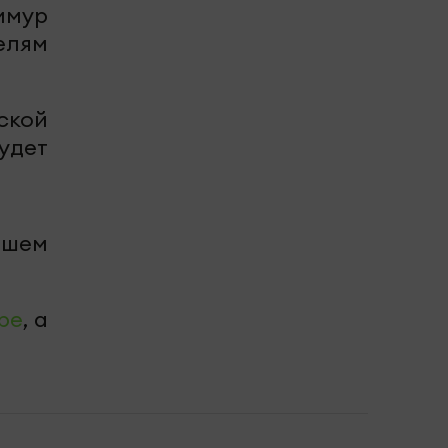
имур
елям
ской
удет
ашем
be
, а