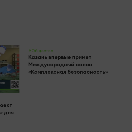
#Общество
Казань впервые примет
Международный салон
«Комплексная безопасность»
#Цент
роект
В Че
» для
горо
вете