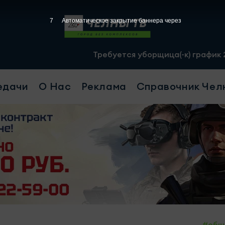
5
Автоматическое закрытие баннера через
Требуется уборщица(-к) график 2/2, с 07.00 
едачи
О Нас
Реклама
Справочник Чел
#общ