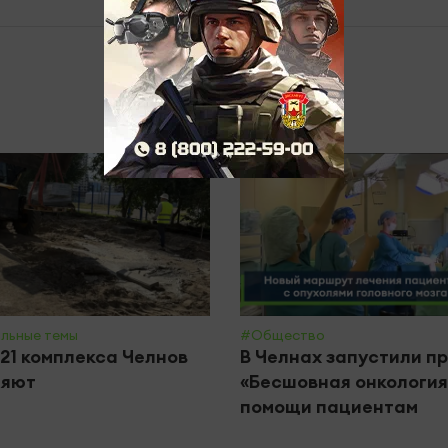
льные темы
#Общество
21 комплекса Челнов
В Челнах запустили п
ляют
«Бесшовная онкология
помощи пациентам