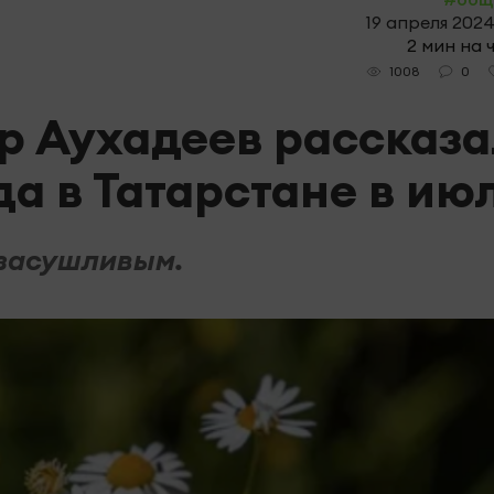
19 апреля 2024
2 мин на 
0
1008
р Аухадеев рассказа
да в Татарстане в ию
 засушливым.