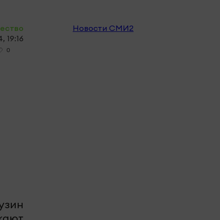
ество
Новости СМИ2
, 19:16
0
узин
зжают