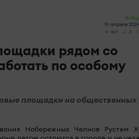
#общ
19 апреля 2024
0
827
лощадки рядом со
аботать по особому
говые площадки на общественных
ования Набережных Челнов Рустем Х
торые летом остаются в городе и не уе