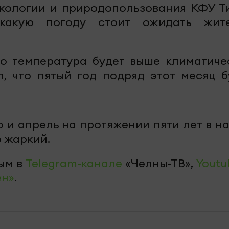
кологии и природопользования КФУ Т
 какую погоду стоит ожидать жит
то температура будет выше климатиче
л, что пятый год подряд этот месяц б
о и апрель на протяжении пяти лет в н
 жаркий.
ым в
Telegram-канале
«Челны-ТВ»,
Youtu
ен»
.