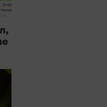
, 19:48
чтение
0
л,
ле