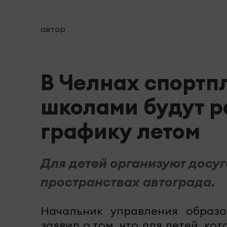
автор
В Челнах спортп
школами будут р
графику летом
Для детей организуют досу
пространствах автограда.
Начальник управления образ
заявил о том, что для детей, ко