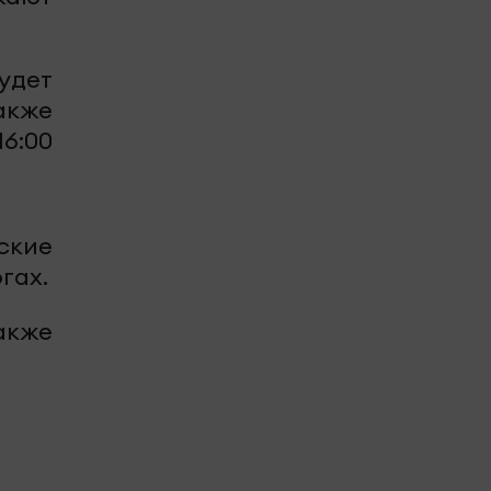
удет
акже
6:00
ские
гах.
также