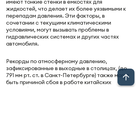
имеют тонкие стенки в емкостях для
жидкостей, что делает их более уязвимыми к
перепадам давления. Эти факторы, в
сочетании с текущими климатическими
условиями, могут вызывать проблемы в
гидравлических системах и других частях
автомобиля.
Рекорды по атмосферному давлению,
зафиксированные в выходные в столицах, (до
791 мм рт. ст. в Санкт-Петербурге) также могут
быть причиной сбоя в работе китайских
автомобилей, поскольку их системы могут не
быть подготовлены к таким экстремальным
условиям. Несмотря на это, Алексей Соломин,
технический директор дилерского комплекса
«Автополе», утверждает, что волноваться из-за
таких поломок не стоит.