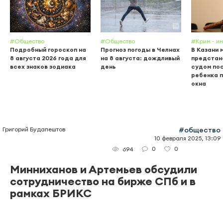
#Общество
#Общество
#Крим - и
Подробный гороскоп на
Прогноз погоды в Челнах
В Казани 
8 августа 2026 года для
на 8 августа: дождливый
предстан
всех знаков зодиака
день
судом пос
ребенка п
окна
Григорий Будапештов
#общество
10 февраля 2025, 13:09
0
0
694
Минниханов и Артемьев обсудили
сотрудничество на бирже СПб и в
рамках БРИКС