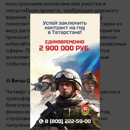
иностранными коллегами или участие в
масштабном проекте, требующем широкого
видения. Ваша способность к анализу
помогает увидеть общую картину, не теряя из
виду детали. Образовательные мероприятия
приносят практическую пользу. В финансах
избегайте рискованных вложений в незнакомые
сферы. Личные отношения обогащаются
интеллектуальным обменом. Культурные
события расширяют кругозор.
♎ Весы (23 сентября – 22 октября)
Четверг активизирует глубинные процессы и
трансформационные изменения. День
благоприятен для работы с общими
финансами, решения вопросов кредитов,
страхования или инвестиций. Возможно
получение долга или урегулирование