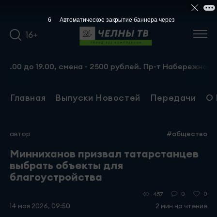
5
Автоматическое закрытие баннера через
16+
9.00, смена - 2500 рублей. Пр-т Набережночелнинский, 1
Главная
Выпуски Новостей
Передачи
О 
автор
#общество
Минниханов призвал татарстанцев
выбрать объекты для
благоустройства
0
0
457
14 мая 2026, 09:50
2 мин на чтение