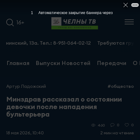
16+
й, 13а. Тел.: 8-951-064-02-12
Требуются грузчики-сбор
Главная
Выпуски Новостей
Передачи
О 
Артур Ладожский
#общество
Минздрав рассказал о состоянии
девочки после нападения
бультерьера
0
0
460
18 мая 2026, 10:40
2 мин на чтение