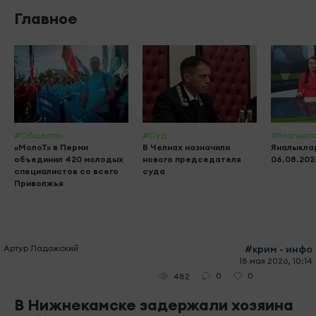
Главное
#Общество
#Суд
#Яналыкл
«МолоТ» в Перми
В Челнах назначили
Яналыклар
объединил 420 молодых
нового председателя
06.08.202
специалистов со всего
суда
Приволжья
Артур Ладожский
#крим - инфо
18 мая 2026, 10:14
0
0
482
В Нижнекамске задержали хозяина