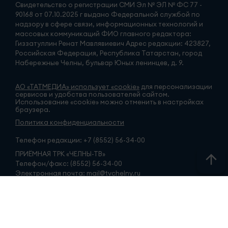
Свидетельство о регистрации СМИ Эл № ЭЛ № ФС 77 -
90168 от 07.10.2025 г выдано Федеральной службой по
надзору в сфере связи, информационных технологий и
массовых коммуникаций ФИО главного редактора:
Гиззатуллин Ренат Мавлявиевич Адрес редакции: 423827,
Российская Федерация, Республика Татарстан, город
Набережные Челны, бульвар Юных ленинцев, д. 9.
АО «ТАТМЕДИА» использует «cookie»
для персонализации
сервисов и удобства пользователей сайтом.
Использование «cookie» можно отменить в настройках
браузера.
Политика конфиденциальности
Телефон редакции:
+7 (8552) 56-34-00
ПРИЁМНАЯ ТРК «ЧЕЛНЫ-ТВ»
Телефон/факс: (8552) 56-34-00
Электронная почта: mail@tvchelny.ru
ГОРЯЧАЯ ЛИНИЯ
Новости (8552) 51-31-31
ИНФОРМАЦИОННАЯ СЛУЖБА