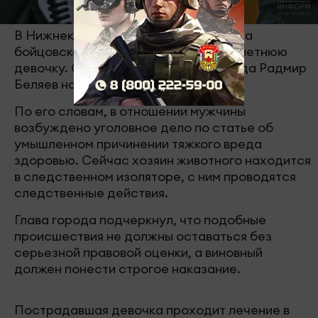
В Нижнекамске задержали владельца
бойцовской собаки, напавшей на 12-летнюю
девочку. Об этом сообщил мэр города Радмир
Беляев на деловом понедельнике.
По его словам, в отношении мужчины
возбуждено уголовное дело по статье об
умышленном причинении тяжкого вреда
здоровью. Сейчас хозяин животного находится
в следственном изоляторе, с ним проводятся
следственные действия.
Глава города подчеркнул, что подобные
происшествия не должны оставаться без
серьезной правовой оценки, а виновный
должен понести строгое наказание.
Пострадавшая девочка проходит лечение в