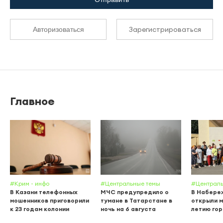
Зарегистрироваться
Авторизоваться
Главное
#Крим - инфо
#Центральные темы
#Централь
В Казани телефонных
МЧС предупредило о
В Набере
мошенников приговорили
тумане в Татарстане в
открыли м
к 23 годам колонии
ночь на 6 августа
летию го