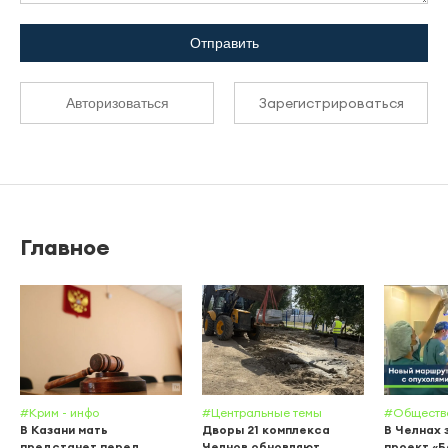
Отправить
Зарегистрироваться
Авторизоваться
Главное
#Крим - инфо
#Центральные темы
#Обществ
В Казани мать
Дворы 21 комплекса
В Челнах 
предстанет перед
Челнов обновляют
проект «