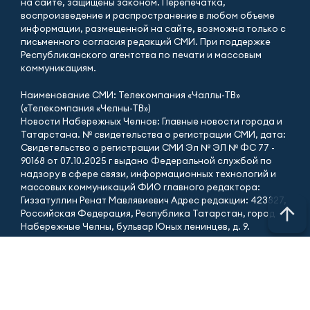
на сайте, защищены законом. Перепечатка,
воспроизведение и распространение в любом объеме
информации, размещенной на сайте, возможна только с
письменного согласия редакций СМИ. При поддержке
Республиканского агентства по печати и массовым
коммуникациям.
Наименование СМИ: Телекомпания «Чаллы-ТВ»
(«Телекомпания «Челны-ТВ»)
Новости Набережных Челнов: Главные новости города и
Татарстана. № свидетельства о регистрации СМИ, дата:
Свидетельство о регистрации СМИ Эл № ЭЛ № ФС 77 -
90168 от 07.10.2025 г выдано Федеральной службой по
надзору в сфере связи, информационных технологий и
массовых коммуникаций ФИО главного редактора:
Гиззатуллин Ренат Мавлявиевич Адрес редакции: 423827,
Российская Федерация, Республика Татарстан, город
Набережные Челны, бульвар Юных ленинцев, д. 9.
АО «ТАТМЕДИА» использует «cookie»
для персонализации
сервисов и удобства пользователей сайтом.
Использование «cookie» можно отменить в настройках
браузера.
Политика конфиденциальности