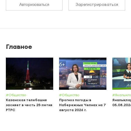
Зарегистрироваться
Авторизоваться
Главное
#Общество
#Общество
#Яналыкл
Казанская телебашня
Прогноз погоды в
Яналыклар
засияет в честь 25-летия
Набережных Челнах на 7
05.08.202
РТРС
августа 2026 г.